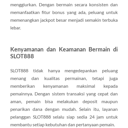
menggiurkan. Dengan bermain secara konsisten dan
memanfaatkan fitur bonus yang ada, peluang untuk
memenangkan jackpot besar menjadi semakin terbuka
lebar.
Kenyamanan dan Keamanan Bermain di
SLOT888
SLOT888 tidak hanya mengedepankan peluang
menang dan kualitas permainan, tetapi juga
memberikan kenyamanan maksimal kepada
pemainnya. Dengan sistem transaksi yang cepat dan
aman, pemain bisa melakukan deposit maupun
penarikan dana dengan mudah. Selain itu, layanan
pelanggan SLOT888 selalu siap sedia 24 jam untuk
membantu setiap kebutuhan dan pertanyaan pemain.