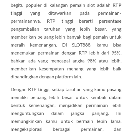
begitu populer di kalangan pemain slot adalah
RTP
tinggi
yang ditawarkan pada permainan-
permainannya. RTP tinggi berarti persentase
pengembalian taruhan yang lebih besar, yang
memberikan peluang lebih banyak bagi pemain untuk
meraih kemenangan. Di SLOT888, kamu bisa
menemukan permainan dengan RTP lebih dari 95%,
bahkan ada yang mencapai angka 98% atau lebih,
memberikan kesempatan menang yang lebih baik
dibandingkan dengan platform lain.
Dengan RTP tinggi, setiap taruhan yang kamu pasang
memiliki peluang lebih besar untuk kembali dalam
bentuk kemenangan, menjadikan permainan lebih
menguntungkan dalam jangka panjang. Ini
memungkinkan kamu untuk bermain lebih lama,
mengeksplorasi berbagai permainan, dan