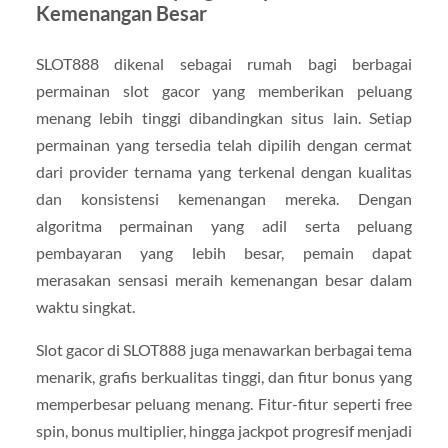
Kemenangan Besar
SLOT888 dikenal sebagai rumah bagi berbagai
permainan slot gacor yang memberikan peluang
menang lebih tinggi dibandingkan situs lain. Setiap
permainan yang tersedia telah dipilih dengan cermat
dari provider ternama yang terkenal dengan kualitas
dan konsistensi kemenangan mereka. Dengan
algoritma permainan yang adil serta peluang
pembayaran yang lebih besar, pemain dapat
merasakan sensasi meraih kemenangan besar dalam
waktu singkat.
Slot gacor di SLOT888 juga menawarkan berbagai tema
menarik, grafis berkualitas tinggi, dan fitur bonus yang
memperbesar peluang menang. Fitur-fitur seperti free
spin, bonus multiplier, hingga jackpot progresif menjadi