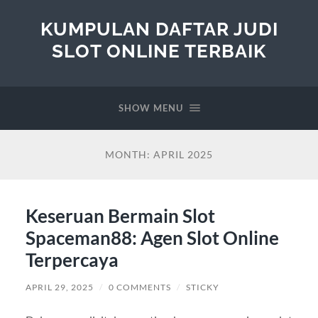
KUMPULAN DAFTAR JUDI
SLOT ONLINE TERBAIK
SHOW MENU
MONTH:
APRIL 2025
Keseruan Bermain Slot
Spaceman88: Agen Slot Online
Terpercaya
APRIL 29, 2025
/
0 COMMENTS
/
STICKY