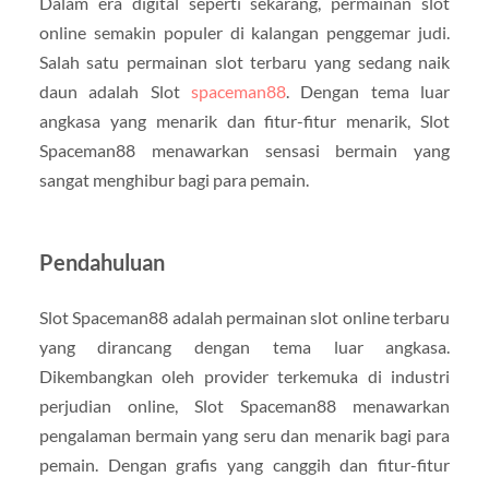
Dalam era digital seperti sekarang, permainan slot
online semakin populer di kalangan penggemar judi.
Salah satu permainan slot terbaru yang sedang naik
daun adalah Slot
spaceman88
. Dengan tema luar
angkasa yang menarik dan fitur-fitur menarik, Slot
Spaceman88 menawarkan sensasi bermain yang
sangat menghibur bagi para pemain.
Pendahuluan
Slot Spaceman88 adalah permainan slot online terbaru
yang dirancang dengan tema luar angkasa.
Dikembangkan oleh provider terkemuka di industri
perjudian online, Slot Spaceman88 menawarkan
pengalaman bermain yang seru dan menarik bagi para
pemain. Dengan grafis yang canggih dan fitur-fitur