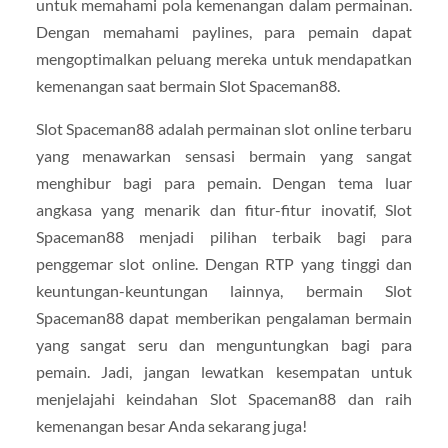
untuk memahami pola kemenangan dalam permainan.
Dengan memahami paylines, para pemain dapat
mengoptimalkan peluang mereka untuk mendapatkan
kemenangan saat bermain Slot Spaceman88.
Slot Spaceman88 adalah permainan slot online terbaru
yang menawarkan sensasi bermain yang sangat
menghibur bagi para pemain. Dengan tema luar
angkasa yang menarik dan fitur-fitur inovatif, Slot
Spaceman88 menjadi pilihan terbaik bagi para
penggemar slot online. Dengan RTP yang tinggi dan
keuntungan-keuntungan lainnya, bermain Slot
Spaceman88 dapat memberikan pengalaman bermain
yang sangat seru dan menguntungkan bagi para
pemain. Jadi, jangan lewatkan kesempatan untuk
menjelajahi keindahan Slot Spaceman88 dan raih
kemenangan besar Anda sekarang juga!