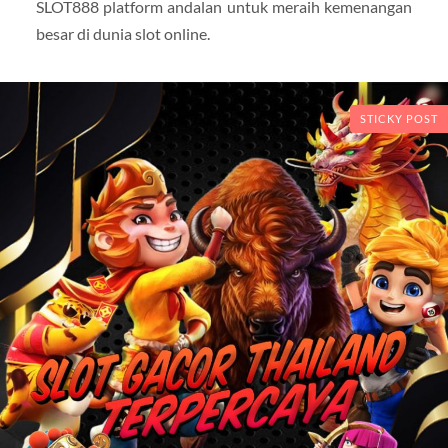
SLOT888 platform andalan untuk meraih kemenangan
besar di dunia slot online.
STICKY POST