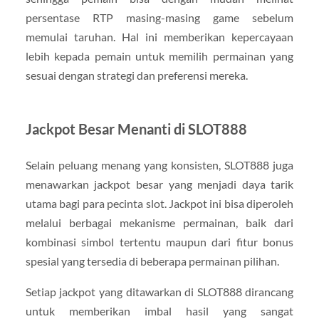
persentase RTP masing-masing game sebelum
memulai taruhan. Hal ini memberikan kepercayaan
lebih kepada pemain untuk memilih permainan yang
sesuai dengan strategi dan preferensi mereka.
Jackpot Besar Menanti di SLOT888
Selain peluang menang yang konsisten, SLOT888 juga
menawarkan jackpot besar yang menjadi daya tarik
utama bagi para pecinta slot. Jackpot ini bisa diperoleh
melalui berbagai mekanisme permainan, baik dari
kombinasi simbol tertentu maupun dari fitur bonus
spesial yang tersedia di beberapa permainan pilihan.
Setiap jackpot yang ditawarkan di SLOT888 dirancang
untuk memberikan imbal hasil yang sangat