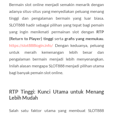
Bermain slot online menjadi semakin menarik dengan
adanya situs-situs yang menyediakan peluang menang
tinggi dan pengalaman bermain yang luar biasa.
SLOT888 hadir sebagai pilihan yang tepat bagi pemain
yang ingin menikmati permainan slot dengan
RTP
(Return to Player) tinggi
serta
grafis yang memukau
.
https://slot888login.info/
Dengan keduanya, peluang
untuk meraih kemenangan lebih besar dan
pengalaman bermain menjadi lebih menyenangkan.
Inilah alasan mengapa SLOT888 menjadi pilihan utama
bagi banyak pemain slot online.
RTP Tinggi: Kunci Utama untuk Menang
Lebih Mudah
Salah satu faktor utama yang membuat SLOT888