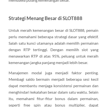
membawa pulang kemenangan besar.
Strategi Menang Besar di SLOT888
Untuk meraih kemenangan besar di SLOT888, pemain
perlu memahami beberapa strategi dasar yang efektif.
Salah satu kunci utamanya adalah memilih permainan
dengan RTP tertinggi. Dengan memilih slot yang
menawarkan RTP di atas 95%, peluang untuk meraih
kemenangan jangka panjang menjadi lebih besar.
Manajemen modal juga menjadi faktor penting.
Membagi saldo bermain menjadi beberapa sesi kecil
dapat membantu menjaga konsistensi permainan dan
menghindari kekalahan besar dalam satu waktu. Selain
itu, memahami fitur-fitur bonus dalam permainan,
seperti free spin atau bonus multiplier, dapat