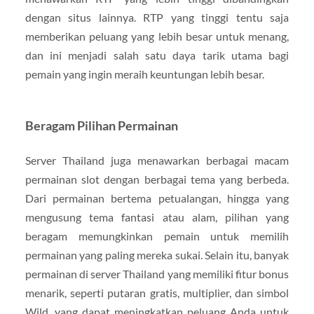
dengan situs lainnya. RTP yang tinggi tentu saja
memberikan peluang yang lebih besar untuk menang,
dan ini menjadi salah satu daya tarik utama bagi
pemain yang ingin meraih keuntungan lebih besar.
Beragam Pilihan Permainan
Server Thailand juga menawarkan berbagai macam
permainan slot dengan berbagai tema yang berbeda.
Dari permainan bertema petualangan, hingga yang
mengusung tema fantasi atau alam, pilihan yang
beragam memungkinkan pemain untuk memilih
permainan yang paling mereka sukai. Selain itu, banyak
permainan di server Thailand yang memiliki fitur bonus
menarik, seperti putaran gratis, multiplier, dan simbol
Wild, yang dapat meningkatkan peluang Anda untuk