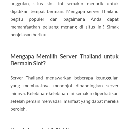
unggulan, situs slot ini semakin menarik untuk
dijadikan tempat bermain. Mengapa server Thailand
begitu populer dan bagaimana Anda dapat
memanfaatkan peluang menang di situs ini? Simak
penjelasan berikut.
Mengapa Memilih Server Thailand untuk
Bermain Slot?
Server Thailand menawarkan beberapa keunggulan
yang membuatnya menonjol dibandingkan server
lainnya. Kelebihan-kelebihan ini semakin diperhatikan
setelah pemain menyadari manfaat yang dapat mereka
peroleh.