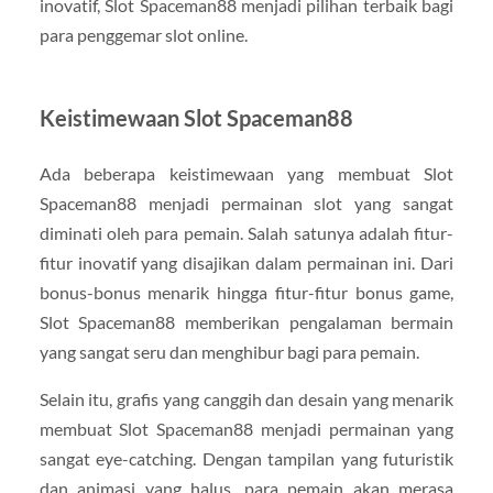
inovatif, Slot Spaceman88 menjadi pilihan terbaik bagi
para penggemar slot online.
Keistimewaan Slot Spaceman88
Ada beberapa keistimewaan yang membuat Slot
Spaceman88 menjadi permainan slot yang sangat
diminati oleh para pemain. Salah satunya adalah fitur-
fitur inovatif yang disajikan dalam permainan ini. Dari
bonus-bonus menarik hingga fitur-fitur bonus game,
Slot Spaceman88 memberikan pengalaman bermain
yang sangat seru dan menghibur bagi para pemain.
Selain itu, grafis yang canggih dan desain yang menarik
membuat Slot Spaceman88 menjadi permainan yang
sangat eye-catching. Dengan tampilan yang futuristik
dan animasi yang halus, para pemain akan merasa