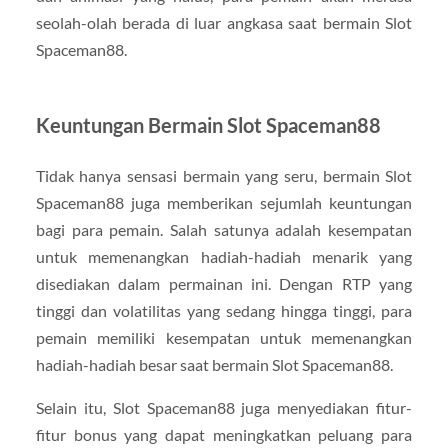
seolah-olah berada di luar angkasa saat bermain Slot
Spaceman88.
Keuntungan Bermain Slot Spaceman88
Tidak hanya sensasi bermain yang seru, bermain Slot
Spaceman88 juga memberikan sejumlah keuntungan
bagi para pemain. Salah satunya adalah kesempatan
untuk memenangkan hadiah-hadiah menarik yang
disediakan dalam permainan ini. Dengan RTP yang
tinggi dan volatilitas yang sedang hingga tinggi, para
pemain memiliki kesempatan untuk memenangkan
hadiah-hadiah besar saat bermain Slot Spaceman88.
Selain itu, Slot Spaceman88 juga menyediakan fitur-
fitur bonus yang dapat meningkatkan peluang para