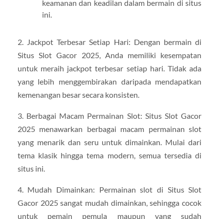
keamanan dan keadilan dalam bermain di situs
ini.
2. Jackpot Terbesar Setiap Hari: Dengan bermain di
Situs Slot Gacor 2025, Anda memiliki kesempatan
untuk meraih jackpot terbesar setiap hari. Tidak ada
yang lebih menggembirakan daripada mendapatkan
kemenangan besar secara konsisten.
3. Berbagai Macam Permainan Slot: Situs Slot Gacor
2025 menawarkan berbagai macam permainan slot
yang menarik dan seru untuk dimainkan. Mulai dari
tema klasik hingga tema modern, semua tersedia di
situs ini.
4. Mudah Dimainkan: Permainan slot di Situs Slot
Gacor 2025 sangat mudah dimainkan, sehingga cocok
untuk pemain pemula maupun yang sudah