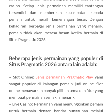
casino. Setiap jenis permainan memiliki tantangan
tersendiri dan memberikan kesempatan kepada
pemain untuk meraih kemenangan besar. Dengan
kehadiran berbagai jenis permainan yang menarik,
pemain tidak akan merasa bosan ketika bermain di
Situs Pragmatic 2026.
Beberapa jenis permainan yang populer di
Situs Pragmatic 2026 antara lain adalah:
– Slot Online:
Jenis permainan Pragmatic Play
yang
sangat populer di kalangan pemain judi online. Slot
online menawarkan banyak pilihan tema dan fitur yang
membuat permainan semakin menarik.
– Live Casino: Permainan yang memungkinkan pemain
untuk bermain dengan bandar sungguhan melalui