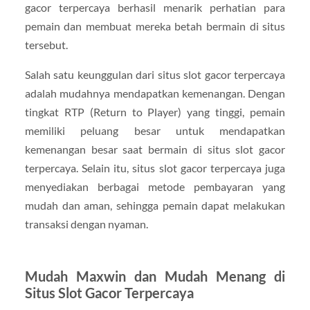
gacor terpercaya berhasil menarik perhatian para
pemain dan membuat mereka betah bermain di situs
tersebut.
Salah satu keunggulan dari situs slot gacor terpercaya
adalah mudahnya mendapatkan kemenangan. Dengan
tingkat RTP (Return to Player) yang tinggi, pemain
memiliki peluang besar untuk mendapatkan
kemenangan besar saat bermain di situs slot gacor
terpercaya. Selain itu, situs slot gacor terpercaya juga
menyediakan berbagai metode pembayaran yang
mudah dan aman, sehingga pemain dapat melakukan
transaksi dengan nyaman.
Mudah Maxwin dan Mudah Menang di
Situs Slot Gacor Terpercaya