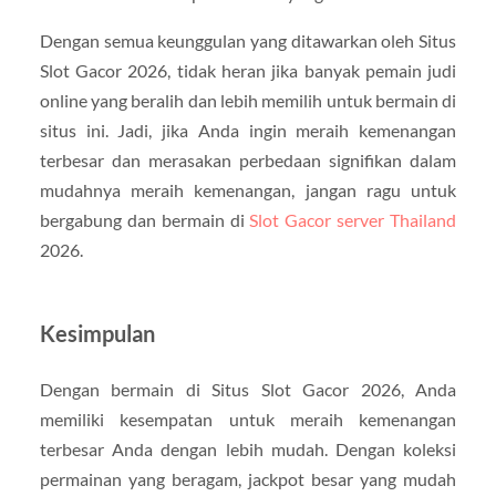
Dengan semua keunggulan yang ditawarkan oleh Situs
Slot Gacor 2026, tidak heran jika banyak pemain judi
online yang beralih dan lebih memilih untuk bermain di
situs ini. Jadi, jika Anda ingin meraih kemenangan
terbesar dan merasakan perbedaan signifikan dalam
mudahnya meraih kemenangan, jangan ragu untuk
bergabung dan bermain di
Slot Gacor server Thailand
2026.
Kesimpulan
Dengan bermain di Situs Slot Gacor 2026, Anda
memiliki kesempatan untuk meraih kemenangan
terbesar Anda dengan lebih mudah. Dengan koleksi
permainan yang beragam, jackpot besar yang mudah