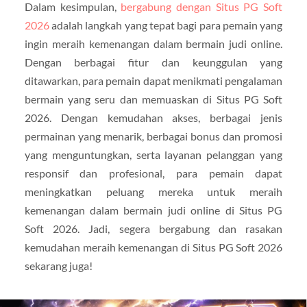
Dalam kesimpulan,
bergabung dengan Situs PG Soft
2026
adalah langkah yang tepat bagi para pemain yang
ingin meraih kemenangan dalam bermain judi online.
Dengan berbagai fitur dan keunggulan yang
ditawarkan, para pemain dapat menikmati pengalaman
bermain yang seru dan memuaskan di Situs PG Soft
2026. Dengan kemudahan akses, berbagai jenis
permainan yang menarik, berbagai bonus dan promosi
yang menguntungkan, serta layanan pelanggan yang
responsif dan profesional, para pemain dapat
meningkatkan peluang mereka untuk meraih
kemenangan dalam bermain judi online di Situs PG
Soft 2026. Jadi, segera bergabung dan rasakan
kemudahan meraih kemenangan di Situs PG Soft 2026
sekarang juga!