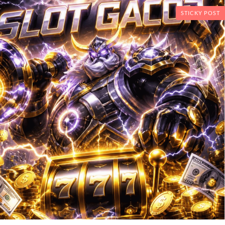
STICKY POST