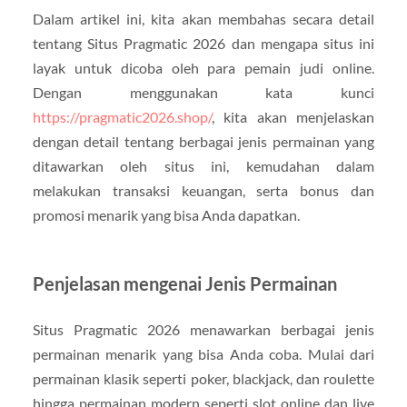
Dalam artikel ini, kita akan membahas secara detail
tentang Situs Pragmatic 2026 dan mengapa situs ini
layak untuk dicoba oleh para pemain judi online.
Dengan menggunakan kata kunci
https://pragmatic2026.shop/
, kita akan menjelaskan
dengan detail tentang berbagai jenis permainan yang
ditawarkan oleh situs ini, kemudahan dalam
melakukan transaksi keuangan, serta bonus dan
promosi menarik yang bisa Anda dapatkan.
Penjelasan mengenai Jenis Permainan
Situs Pragmatic 2026 menawarkan berbagai jenis
permainan menarik yang bisa Anda coba. Mulai dari
permainan klasik seperti poker, blackjack, dan roulette
hingga permainan modern seperti slot online dan live