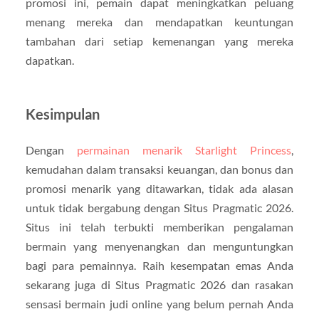
promosi ini, pemain dapat meningkatkan peluang
menang mereka dan mendapatkan keuntungan
tambahan dari setiap kemenangan yang mereka
dapatkan.
Kesimpulan
Dengan
permainan menarik Starlight Princess
,
kemudahan dalam transaksi keuangan, dan bonus dan
promosi menarik yang ditawarkan, tidak ada alasan
untuk tidak bergabung dengan Situs Pragmatic 2026.
Situs ini telah terbukti memberikan pengalaman
bermain yang menyenangkan dan menguntungkan
bagi para pemainnya. Raih kesempatan emas Anda
sekarang juga di Situs Pragmatic 2026 dan rasakan
sensasi bermain judi online yang belum pernah Anda