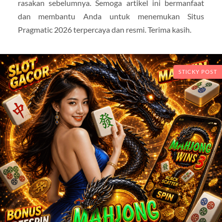
rasakan sebelumnya. Semoga artikel ini bermanfaat
dan membantu Anda untuk menemukan Situs
Pragmatic 2026 terpercaya dan resmi. Terima kasih.
STICKY POST