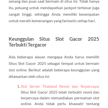
senang dan puas saat bermain di situs ini. Tidak hanya
itu, peluang untuk mendapatkan jackpot terbesar juga
sangat tinggi, sehingga Anda memiliki kesempatan
untuk meraih kemenangan yang fantastis setiap hari.
Keunggulan Situs Slot Gacor 2025
Terbukti Tergacor
Ada beberapa alasan mengapa Anda harus memilih
Situs Slot Gacor 2025 sebagai tempat untuk bermain
slot online. Berikut adalah beberapa keunggulan yang
ditawarkan oleh situs ini:
Slot Server Thailand Resmi dan Terpercaya
:
Situs Slot Gacor 2025 telah terbukti resmi dan
terpercaya dalam menyediakan permainan slot
online. Anda tidak perlu khawatir tentang