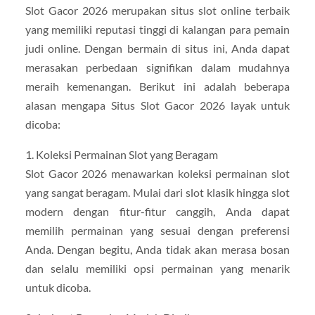
Slot Gacor 2026 merupakan situs slot online terbaik
yang memiliki reputasi tinggi di kalangan para pemain
judi online. Dengan bermain di situs ini, Anda dapat
merasakan perbedaan signifikan dalam mudahnya
meraih kemenangan. Berikut ini adalah beberapa
alasan mengapa Situs Slot Gacor 2026 layak untuk
dicoba:
1. Koleksi Permainan Slot yang Beragam
Slot Gacor 2026 menawarkan koleksi permainan slot
yang sangat beragam. Mulai dari slot klasik hingga slot
modern dengan fitur-fitur canggih, Anda dapat
memilih permainan yang sesuai dengan preferensi
Anda. Dengan begitu, Anda tidak akan merasa bosan
dan selalu memiliki opsi permainan yang menarik
untuk dicoba.