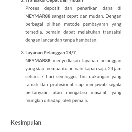
Proses deposit dan penarikan dana di
NEYMAR88
sangat cepat dan mudah. Dengan
berbagai pilihan metode pembayaran yang
tersedia, pemain dapat melakukan transaksi
dengan lancar dan tanpa hambatan.
Layanan Pelanggan 24/7
NEYMAR88
menyediakan layanan pelanggan
yang siap membantu pemain kapan saja, 24 jam
sehari, 7 hari seminggu. Tim dukungan yang
ramah dan profesional siap menjawab segala
pertanyaan atau mengatasi masalah yang
mungkin dihadapi oleh pemain.
Kesimpulan