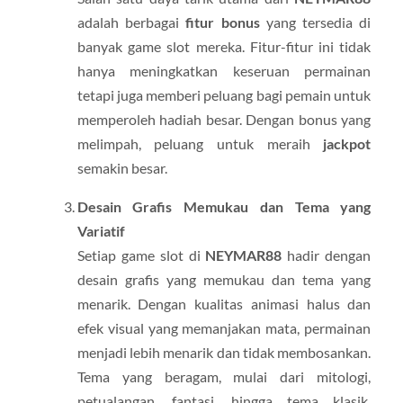
adalah berbagai
fitur bonus
yang tersedia di
banyak game slot mereka. Fitur-fitur ini tidak
hanya meningkatkan keseruan permainan
tetapi juga memberi peluang bagi pemain untuk
memperoleh hadiah besar. Dengan bonus yang
melimpah, peluang untuk meraih
jackpot
semakin besar.
Desain Grafis Memukau dan Tema yang
Variatif
Setiap game slot di
NEYMAR88
hadir dengan
desain grafis yang memukau dan tema yang
menarik. Dengan kualitas animasi halus dan
efek visual yang memanjakan mata, permainan
menjadi lebih menarik dan tidak membosankan.
Tema yang beragam, mulai dari mitologi,
petualangan, fantasi, hingga tema klasik,