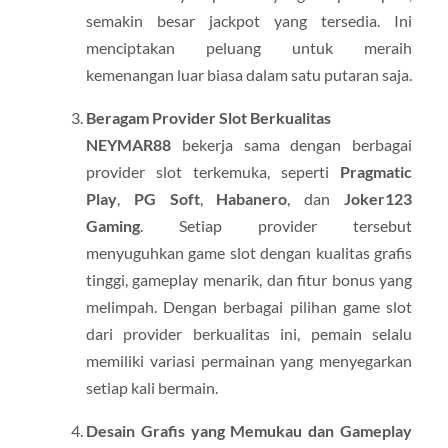
semakin besar jackpot yang tersedia. Ini
menciptakan peluang untuk meraih
kemenangan luar biasa dalam satu putaran saja.
Beragam Provider Slot Berkualitas
NEYMAR88
bekerja sama dengan berbagai
provider slot terkemuka, seperti
Pragmatic
Play
,
PG Soft
,
Habanero
, dan
Joker123
Gaming
. Setiap provider tersebut
menyuguhkan game slot dengan kualitas grafis
tinggi, gameplay menarik, dan fitur bonus yang
melimpah. Dengan berbagai pilihan game slot
dari provider berkualitas ini, pemain selalu
memiliki variasi permainan yang menyegarkan
setiap kali bermain.
Desain Grafis yang Memukau dan Gameplay