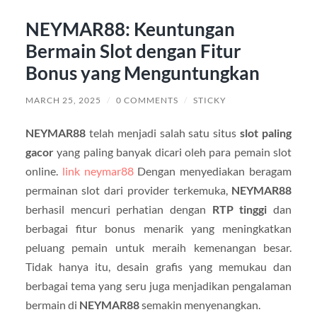
NEYMAR88: Keuntungan
Bermain Slot dengan Fitur
Bonus yang Menguntungkan
MARCH 25, 2025
/
0 COMMENTS
/
STICKY
NEYMAR88
telah menjadi salah satu situs
slot paling
gacor
yang paling banyak dicari oleh para pemain slot
online.
link neymar88
Dengan menyediakan beragam
permainan slot dari provider terkemuka,
NEYMAR88
berhasil mencuri perhatian dengan
RTP tinggi
dan
berbagai fitur bonus menarik yang meningkatkan
peluang pemain untuk meraih kemenangan besar.
Tidak hanya itu, desain grafis yang memukau dan
berbagai tema yang seru juga menjadikan pengalaman
bermain di
NEYMAR88
semakin menyenangkan.