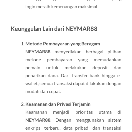
ingin meraih kemenangan maksimal.
Keunggulan Lain dari NEYMAR88
Metode Pembayaran yang Beragam
NEYMAR88
menyediakan berbagai pilihan
metode pembayaran yang memudahkan
pemain untuk melakukan deposit dan
penarikan dana. Dari transfer bank hingga e-
wallet, semua transaksi dapat dilakukan dengan
mudah dan cepat.
Keamanan dan Privasi Terjamin
Keamanan menjadi prioritas utama di
NEYMAR88
. Dengan menggunakan sistem
enkripsi terbaru, data pribadi dan transaksi