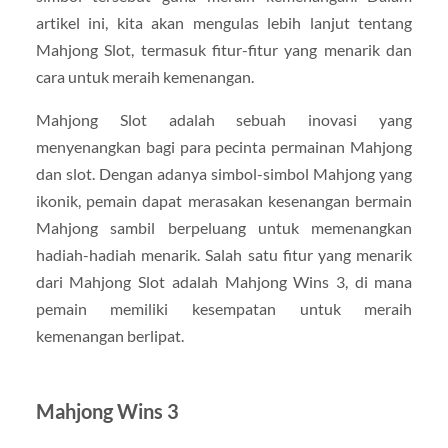
artikel ini, kita akan mengulas lebih lanjut tentang
Mahjong Slot, termasuk fitur-fitur yang menarik dan
cara untuk meraih kemenangan.
Mahjong Slot adalah sebuah inovasi yang
menyenangkan bagi para pecinta permainan Mahjong
dan slot. Dengan adanya simbol-simbol Mahjong yang
ikonik, pemain dapat merasakan kesenangan bermain
Mahjong sambil berpeluang untuk memenangkan
hadiah-hadiah menarik. Salah satu fitur yang menarik
dari Mahjong Slot adalah Mahjong Wins 3, di mana
pemain memiliki kesempatan untuk meraih
kemenangan berlipat.
Mahjong Wins 3