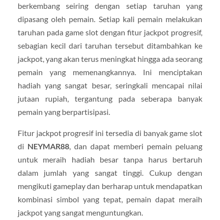
berkembang seiring dengan setiap taruhan yang
dipasang oleh pemain. Setiap kali pemain melakukan
taruhan pada game slot dengan fitur jackpot progresif,
sebagian kecil dari taruhan tersebut ditambahkan ke
jackpot, yang akan terus meningkat hingga ada seorang
pemain yang memenangkannya. Ini menciptakan
hadiah yang sangat besar, seringkali mencapai nilai
jutaan rupiah, tergantung pada seberapa banyak
pemain yang berpartisipasi.
Fitur jackpot progresif ini tersedia di banyak game slot
di
NEYMAR88
, dan dapat memberi pemain peluang
untuk meraih hadiah besar tanpa harus bertaruh
dalam jumlah yang sangat tinggi. Cukup dengan
mengikuti gameplay dan berharap untuk mendapatkan
kombinasi simbol yang tepat, pemain dapat meraih
jackpot yang sangat menguntungkan.