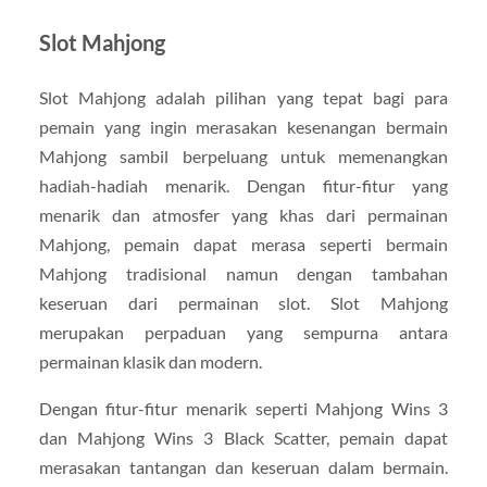
Slot Mahjong
Slot Mahjong adalah pilihan yang tepat bagi para
pemain yang ingin merasakan kesenangan bermain
Mahjong sambil berpeluang untuk memenangkan
hadiah-hadiah menarik. Dengan fitur-fitur yang
menarik dan atmosfer yang khas dari permainan
Mahjong, pemain dapat merasa seperti bermain
Mahjong tradisional namun dengan tambahan
keseruan dari permainan slot. Slot Mahjong
merupakan perpaduan yang sempurna antara
permainan klasik dan modern.
Dengan fitur-fitur menarik seperti Mahjong Wins 3
dan Mahjong Wins 3 Black Scatter, pemain dapat
merasakan tantangan dan keseruan dalam bermain.