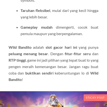
symbols.
Taruhan fleksibel
, mulai dari yang kecil hingga
yang lebih besar.
Gameplay mudah
dimengerti, cocok buat
pemula maupun yang berpengalaman.
Wild Bandito
adalah
slot gacor hari ini
yang punya
peluang menang besar
. Dengan
fitur-fitur seru
dan
RTP tinggi
, game ini jadi pilihan yang tepat buat lo yang
pengen meraih kemenangan besar. Jangan ragu buat
coba dan
buktikan sendiri
keberuntungan lo di
Wild
Bandito
!
STICKY POST