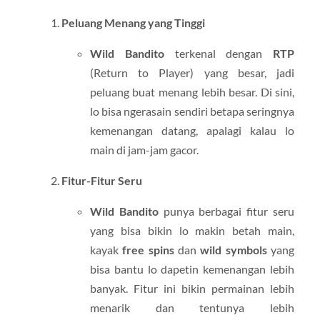
Peluang Menang yang Tinggi
Wild Bandito
terkenal dengan
RTP
(Return to Player) yang besar, jadi
peluang buat menang lebih besar. Di sini,
lo bisa ngerasain sendiri betapa seringnya
kemenangan datang, apalagi kalau lo
main di jam-jam gacor.
Fitur-Fitur Seru
Wild Bandito
punya berbagai fitur seru
yang bisa bikin lo makin betah main,
kayak
free spins
dan
wild symbols
yang
bisa bantu lo dapetin kemenangan lebih
banyak. Fitur ini bikin permainan lebih
menarik dan tentunya lebih