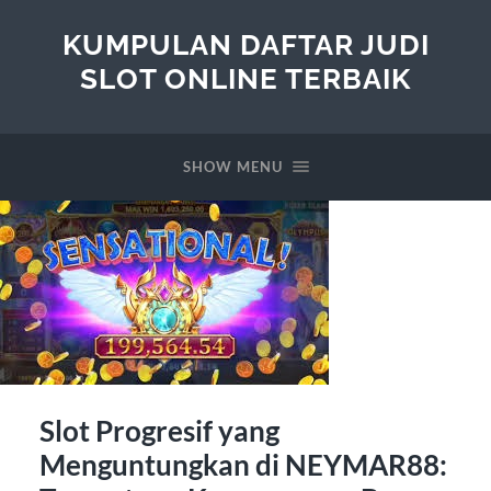
KUMPULAN DAFTAR JUDI
SLOT ONLINE TERBAIK
SHOW MENU
Slot Progresif yang
Menguntungkan di NEYMAR88: