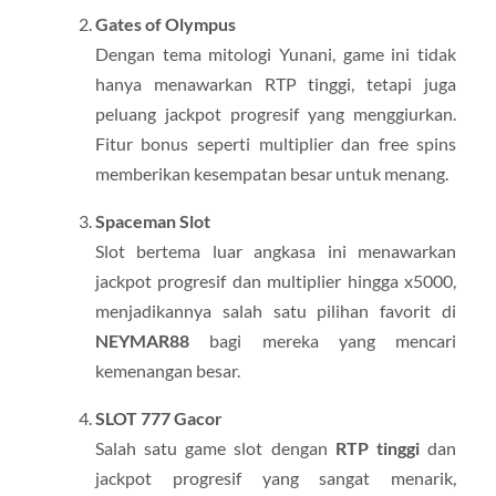
Gates of Olympus
Dengan tema mitologi Yunani, game ini tidak
hanya menawarkan RTP tinggi, tetapi juga
peluang jackpot progresif yang menggiurkan.
Fitur bonus seperti multiplier dan free spins
memberikan kesempatan besar untuk menang.
Spaceman Slot
Slot bertema luar angkasa ini menawarkan
jackpot progresif dan multiplier hingga x5000,
menjadikannya salah satu pilihan favorit di
NEYMAR88
bagi mereka yang mencari
kemenangan besar.
SLOT 777 Gacor
Salah satu game slot dengan
RTP tinggi
dan
jackpot progresif yang sangat menarik,