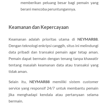
memberikan peluang besar bagi pemain yang
berani mencoba peruntungannya.
Keamanan dan Kepercayaan
Keamanan adalah prioritas utama di
NEYMAR88
.
Dengan teknologi enkripsi canggih, situs ini melindungi
data pribadi dan transaksi pemain agar tetap aman.
Pemain dapat bermain dengan tenang tanpa khawatir
tentang masalah keamanan data atau transaksi yang
tidak aman.
Selain itu,
NEYMAR88
memiliki sistem customer
service yang responsif 24/7 untuk membantu pemain
jika menghadapi kendala atau pertanyaan selama
bermain.