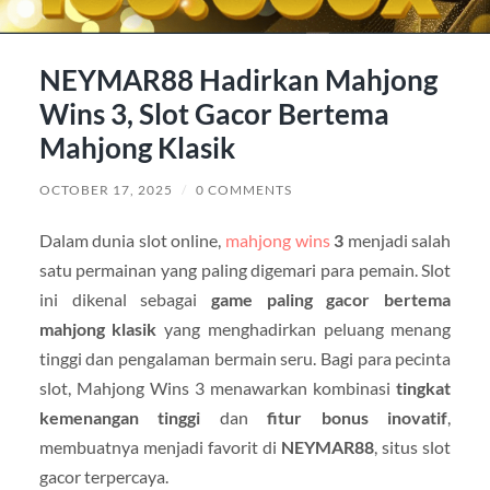
NEYMAR88 Hadirkan Mahjong
Wins 3, Slot Gacor Bertema
Mahjong Klasik
OCTOBER 17, 2025
/
0 COMMENTS
Dalam dunia slot online,
mahjong wins
3
menjadi salah
satu permainan yang paling digemari para pemain. Slot
ini dikenal sebagai
game paling gacor bertema
mahjong klasik
yang menghadirkan peluang menang
tinggi dan pengalaman bermain seru. Bagi para pecinta
slot, Mahjong Wins 3 menawarkan kombinasi
tingkat
kemenangan tinggi
dan
fitur bonus inovatif
,
membuatnya menjadi favorit di
NEYMAR88
, situs slot
gacor terpercaya.