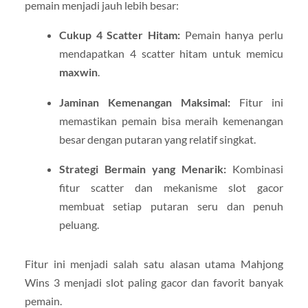
pemain menjadi jauh lebih besar:
Cukup 4 Scatter Hitam:
Pemain hanya perlu
mendapatkan 4 scatter hitam untuk memicu
maxwin
.
Jaminan Kemenangan Maksimal:
Fitur ini
memastikan pemain bisa meraih kemenangan
besar dengan putaran yang relatif singkat.
Strategi Bermain yang Menarik:
Kombinasi
fitur scatter dan mekanisme slot gacor
membuat setiap putaran seru dan penuh
peluang.
Fitur ini menjadi salah satu alasan utama Mahjong
Wins 3 menjadi slot paling gacor dan favorit banyak
pemain.