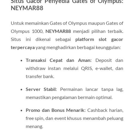
Situs Gacor Penyedia Gates of Olympus:
NEYMAR88
Untuk memainkan Gates of Olympus maupun Gates of
Olympus 1000,
NEYMAR88
menjadi pilihan terbaik.
Situs ini dikenal sebagai
platform slot gacor
terpercaya
yang menghadirkan berbagai keunggulan:
Transaksi Cepat dan Aman:
Deposit dan
withdraw instan melalui QRIS, e-wallet, dan
transfer bank.
Server Stabil:
Permainan lancar tanpa lag,
memastikan pengalaman bermain optimal.
Promo dan Bonus Menarik:
Cashback harian,
free spin, dan event khusus menambah peluang
menang.