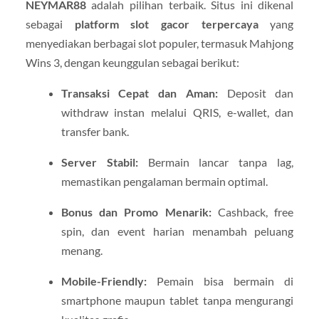
NEYMAR88
adalah pilihan terbaik. Situs ini dikenal
sebagai
platform slot gacor terpercaya
yang
menyediakan berbagai slot populer, termasuk Mahjong
Wins 3, dengan keunggulan sebagai berikut:
Transaksi Cepat dan Aman:
Deposit dan
withdraw instan melalui QRIS, e-wallet, dan
transfer bank.
Server Stabil:
Bermain lancar tanpa lag,
memastikan pengalaman bermain optimal.
Bonus dan Promo Menarik:
Cashback, free
spin, dan event harian menambah peluang
menang.
Mobile-Friendly:
Pemain bisa bermain di
smartphone maupun tablet tanpa mengurangi