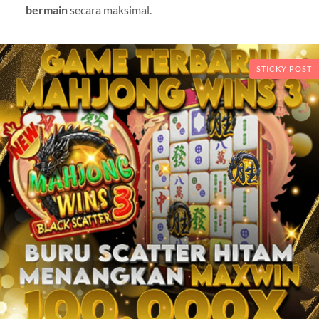
bermain
secara maksimal.
STICKY POST