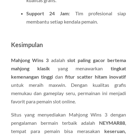
kualitas grafis.
Support 24 Jam:
Tim profesional siap
membantu setiap kendala pemain.
Kesimpulan
Mahjong Wins 3
adalah
slot paling gacor bertema
mahjong klasik
yang menawarkan
tingkat
kemenangan tinggi
dan
fitur scatter hitam inovatif
untuk meraih maxwin. Dengan kualitas grafis
memukau dan gameplay seru, permainan ini menjadi
favorit para pemain slot online.
Situs yang menyediakan Mahjong Wins 3 dengan
pengalaman bermain terbaik adalah
NEYMAR88
,
tempat para pemain bisa merasakan
keseruan,