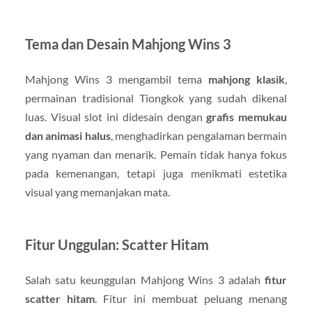
Tema dan Desain Mahjong Wins 3
Mahjong Wins 3 mengambil tema
mahjong klasik
,
permainan tradisional Tiongkok yang sudah dikenal
luas. Visual slot ini didesain dengan
grafis memukau
dan animasi halus
, menghadirkan pengalaman bermain
yang nyaman dan menarik. Pemain tidak hanya fokus
pada kemenangan, tetapi juga menikmati estetika
visual yang memanjakan mata.
Fitur Unggulan: Scatter Hitam
Salah satu keunggulan Mahjong Wins 3 adalah
fitur
scatter hitam
. Fitur ini membuat peluang menang