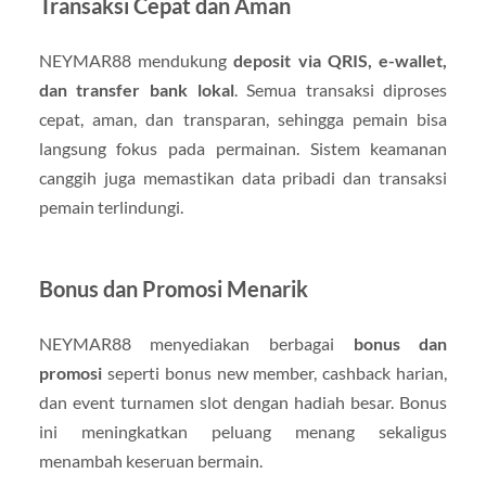
Transaksi Cepat dan Aman
NEYMAR88 mendukung
deposit via QRIS, e-wallet,
dan transfer bank lokal
. Semua transaksi diproses
cepat, aman, dan transparan, sehingga pemain bisa
langsung fokus pada permainan. Sistem keamanan
canggih juga memastikan data pribadi dan transaksi
pemain terlindungi.
Bonus dan Promosi Menarik
NEYMAR88 menyediakan berbagai
bonus dan
promosi
seperti bonus new member, cashback harian,
dan event turnamen slot dengan hadiah besar. Bonus
ini meningkatkan peluang menang sekaligus
menambah keseruan bermain.