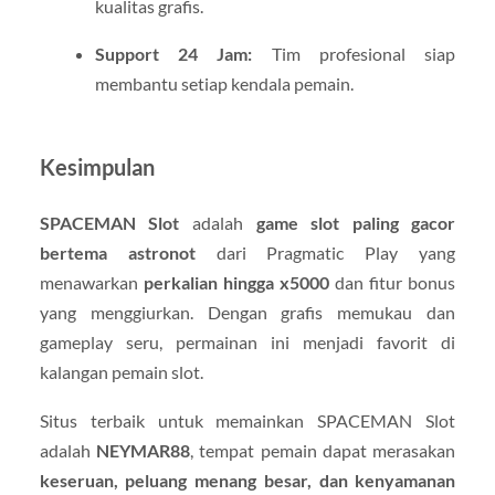
kualitas grafis.
Support 24 Jam:
Tim profesional siap
membantu setiap kendala pemain.
Kesimpulan
SPACEMAN Slot
adalah
game slot paling gacor
bertema astronot
dari Pragmatic Play yang
menawarkan
perkalian hingga x5000
dan fitur bonus
yang menggiurkan. Dengan grafis memukau dan
gameplay seru, permainan ini menjadi favorit di
kalangan pemain slot.
Situs terbaik untuk memainkan SPACEMAN Slot
adalah
NEYMAR88
, tempat pemain dapat merasakan
keseruan, peluang menang besar, dan kenyamanan