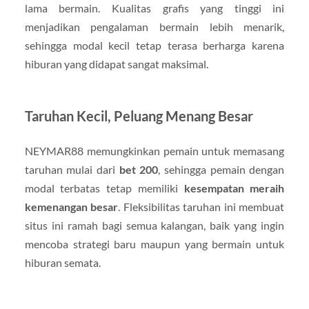
lama bermain. Kualitas grafis yang tinggi ini
menjadikan pengalaman bermain lebih menarik,
sehingga modal kecil tetap terasa berharga karena
hiburan yang didapat sangat maksimal.
Taruhan Kecil, Peluang Menang Besar
NEYMAR88 memungkinkan pemain untuk memasang
taruhan mulai dari
bet 200
, sehingga pemain dengan
modal terbatas tetap memiliki
kesempatan meraih
kemenangan besar
. Fleksibilitas taruhan ini membuat
situs ini ramah bagi semua kalangan, baik yang ingin
mencoba strategi baru maupun yang bermain untuk
hiburan semata.