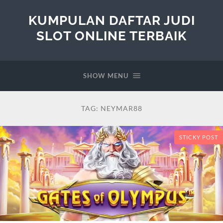
KUMPULAN DAFTAR JUDI
SLOT ONLINE TERBAIK
SHOW MENU
TAG:
NEYMAR88
STICKY POST