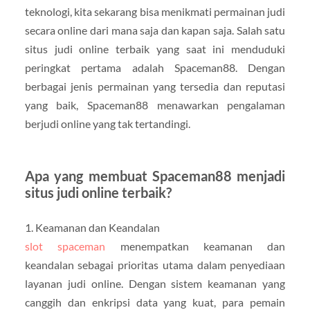
teknologi, kita sekarang bisa menikmati permainan judi
secara online dari mana saja dan kapan saja. Salah satu
situs judi online terbaik yang saat ini menduduki
peringkat pertama adalah Spaceman88. Dengan
berbagai jenis permainan yang tersedia dan reputasi
yang baik, Spaceman88 menawarkan pengalaman
berjudi online yang tak tertandingi.
Apa yang membuat Spaceman88 menjadi
situs judi online terbaik?
1. Keamanan dan Keandalan
slot spaceman
menempatkan keamanan dan
keandalan sebagai prioritas utama dalam penyediaan
layanan judi online. Dengan sistem keamanan yang
canggih dan enkripsi data yang kuat, para pemain