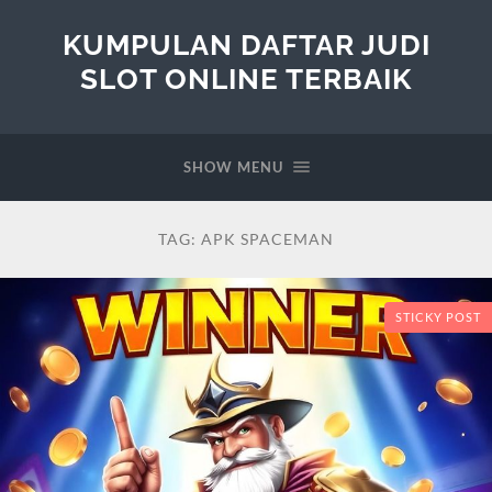
KUMPULAN DAFTAR JUDI
SLOT ONLINE TERBAIK
SHOW MENU
TAG:
APK SPACEMAN
STICKY POST