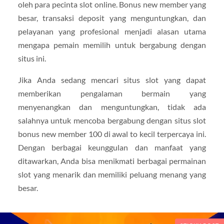
oleh para pecinta slot online. Bonus new member yang
besar, transaksi deposit yang menguntungkan, dan
pelayanan yang profesional menjadi alasan utama
mengapa pemain memilih untuk bergabung dengan
situs ini.
Jika Anda sedang mencari situs slot yang dapat
memberikan pengalaman bermain yang
menyenangkan dan menguntungkan, tidak ada
salahnya untuk mencoba bergabung dengan situs slot
bonus new member 100 di awal to kecil terpercaya ini.
Dengan berbagai keunggulan dan manfaat yang
ditawarkan, Anda bisa menikmati berbagai permainan
slot yang menarik dan memiliki peluang menang yang
besar.