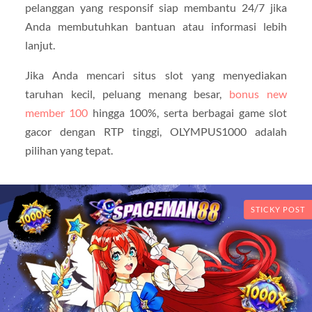
pelanggan yang responsif siap membantu 24/7 jika
Anda membutuhkan bantuan atau informasi lebih
lanjut.
Jika Anda mencari situs slot yang menyediakan
taruhan kecil, peluang menang besar,
bonus new
member 100
hingga 100%, serta berbagai game slot
gacor dengan RTP tinggi, OLYMPUS1000 adalah
pilihan yang tepat.
STICKY POST