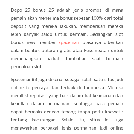
Depo 25 bonus 25 adalah jenis promosi di mana
pemain akan menerima bonus sebesar 100% dari total
deposit yang mereka lakukan, memberikan mereka
lebih banyak saldo untuk bermain. Sedangkan slot
bonus new member
spaceman
biasanya diberikan
dalam bentuk putaran gratis atau kesempatan untuk
memenangkan hadiah tambahan saat bermain
permainan slot.
Spaceman88 juga dikenal sebagai salah satu situs judi
online terpercaya dan terbaik di Indonesia. Mereka
memiliki reputasi yang baik dalam hal keamanan dan
keadilan dalam permainan, sehingga para pemain
dapat bermain dengan tenang tanpa perlu khawatir
tentang kecurangan. Selain itu, situs ini juga
menawarkan berbagai jenis permainan judi online