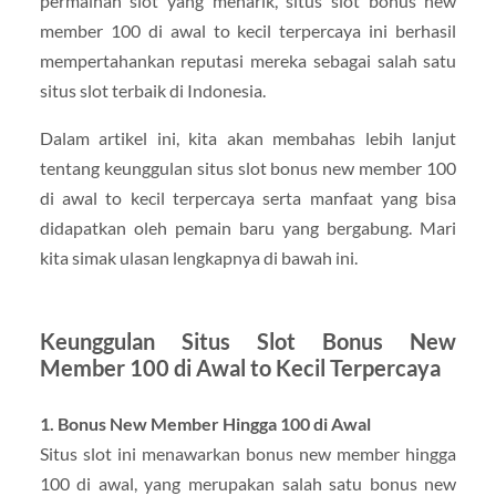
permainan slot yang menarik, situs slot bonus new
member 100 di awal to kecil terpercaya ini berhasil
mempertahankan reputasi mereka sebagai salah satu
situs slot terbaik di Indonesia.
Dalam artikel ini, kita akan membahas lebih lanjut
tentang keunggulan situs slot bonus new member 100
di awal to kecil terpercaya serta manfaat yang bisa
didapatkan oleh pemain baru yang bergabung. Mari
kita simak ulasan lengkapnya di bawah ini.
Keunggulan Situs Slot Bonus New
Member 100 di Awal to Kecil Terpercaya
1. Bonus New Member Hingga 100 di Awal
Situs slot ini menawarkan bonus new member hingga
100 di awal, yang merupakan salah satu bonus new