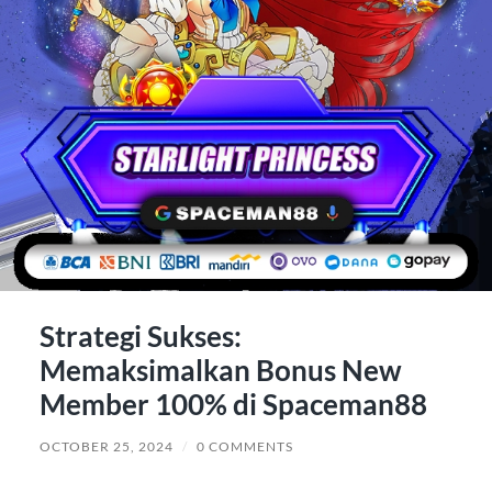
Strategi Sukses:
Memaksimalkan Bonus New
Member 100% di Spaceman88
OCTOBER 25, 2024
/
0 COMMENTS