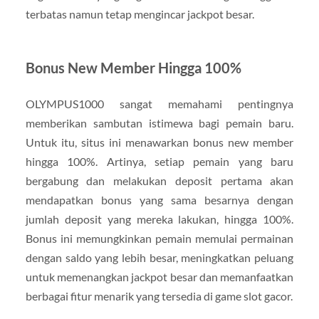
terbatas namun tetap mengincar jackpot besar.
Bonus New Member Hingga 100%
OLYMPUS1000 sangat memahami pentingnya
memberikan sambutan istimewa bagi pemain baru.
Untuk itu, situs ini menawarkan bonus new member
hingga 100%. Artinya, setiap pemain yang baru
bergabung dan melakukan deposit pertama akan
mendapatkan bonus yang sama besarnya dengan
jumlah deposit yang mereka lakukan, hingga 100%.
Bonus ini memungkinkan pemain memulai permainan
dengan saldo yang lebih besar, meningkatkan peluang
untuk memenangkan jackpot besar dan memanfaatkan
berbagai fitur menarik yang tersedia di game slot gacor.