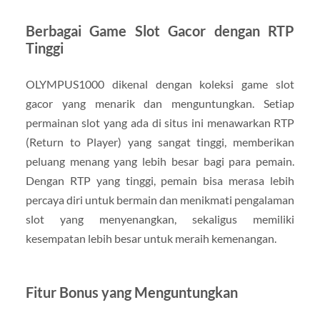
Berbagai Game Slot Gacor dengan RTP
Tinggi
OLYMPUS1000 dikenal dengan koleksi game slot
gacor yang menarik dan menguntungkan. Setiap
permainan slot yang ada di situs ini menawarkan RTP
(Return to Player) yang sangat tinggi, memberikan
peluang menang yang lebih besar bagi para pemain.
Dengan RTP yang tinggi, pemain bisa merasa lebih
percaya diri untuk bermain dan menikmati pengalaman
slot yang menyenangkan, sekaligus memiliki
kesempatan lebih besar untuk meraih kemenangan.
Fitur Bonus yang Menguntungkan