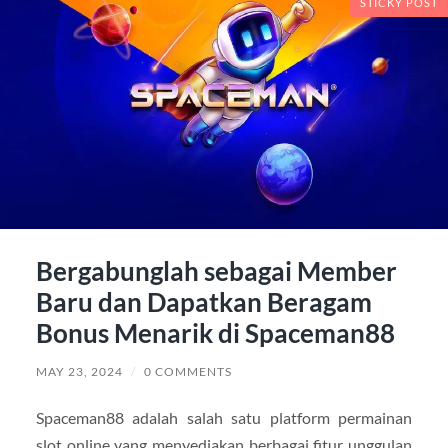
STICKY POST
Bergabunglah sebagai Member
Baru dan Dapatkan Beragam
Bonus Menarik di Spaceman88
MAY 23, 2024
/
0 COMMENTS
Spaceman88 adalah salah satu platform permainan
slot online yang menyediakan berbagai fitur unggulan