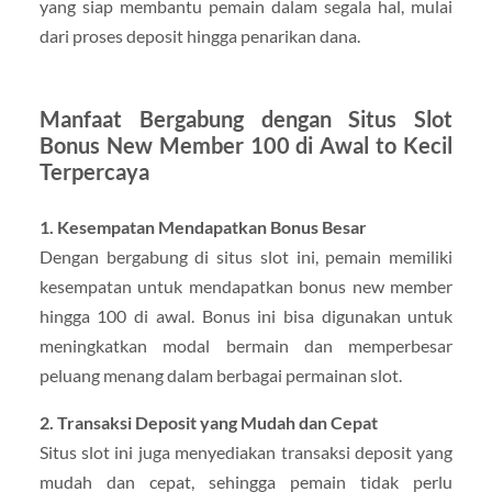
yang siap membantu pemain dalam segala hal, mulai
dari proses deposit hingga penarikan dana.
Manfaat Bergabung dengan Situs Slot
Bonus New Member 100 di Awal to Kecil
Terpercaya
1. Kesempatan Mendapatkan Bonus Besar
Dengan bergabung di situs slot ini, pemain memiliki
kesempatan untuk mendapatkan bonus new member
hingga 100 di awal. Bonus ini bisa digunakan untuk
meningkatkan modal bermain dan memperbesar
peluang menang dalam berbagai permainan slot.
2. Transaksi Deposit yang Mudah dan Cepat
Situs slot ini juga menyediakan transaksi deposit yang
mudah dan cepat, sehingga pemain tidak perlu