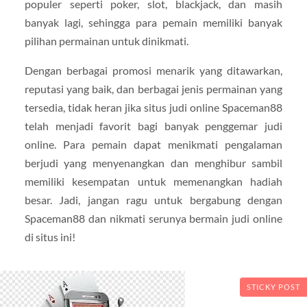
populer seperti poker, slot, blackjack, dan masih
banyak lagi, sehingga para pemain memiliki banyak
pilihan permainan untuk dinikmati.
Dengan berbagai promosi menarik yang ditawarkan,
reputasi yang baik, dan berbagai jenis permainan yang
tersedia, tidak heran jika situs judi online Spaceman88
telah menjadi favorit bagi banyak penggemar judi
online. Para pemain dapat menikmati pengalaman
berjudi yang menyenangkan dan menghibur sambil
memiliki kesempatan untuk memenangkan hadiah
besar. Jadi, jangan ragu untuk bergabung dengan
Spaceman88 dan nikmati serunya bermain judi online
di situs ini!
STICKY POST