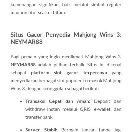
kemenangan signifikan, baik melalui simbol reguler
maupun fitur scatter hitam.
Situs Gacor Penyedia Mahjong Wins 3:
NEYMAR88
Bagi pemain yang ingin menikmati Mahjong Wins 3,
NEYMAR88
adalah pilihan terbaik. Situs ini dikenal
sebagai
platform slot gacor terpercaya
yang
menyediakan berbagai slot populer, termasuk Mahjong
Wins 3, dengan keunggulan sebagai berikut:
Transaksi Cepat dan Aman:
Deposit dan
withdraw instan melalui QRIS, e-wallet, dan
transfer bank.
Server Stabil:
Bermain lancar tanpa lag,