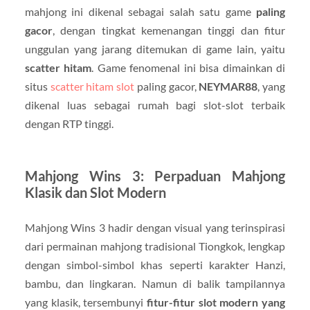
mahjong ini dikenal sebagai salah satu game
paling
gacor
, dengan tingkat kemenangan tinggi dan fitur
unggulan yang jarang ditemukan di game lain, yaitu
scatter hitam
. Game fenomenal ini bisa dimainkan di
situs
scatter hitam slot
paling gacor,
NEYMAR88
, yang
dikenal luas sebagai rumah bagi slot-slot terbaik
dengan RTP tinggi.
Mahjong Wins 3: Perpaduan Mahjong
Klasik dan Slot Modern
Mahjong Wins 3 hadir dengan visual yang terinspirasi
dari permainan mahjong tradisional Tiongkok, lengkap
dengan simbol-simbol khas seperti karakter Hanzi,
bambu, dan lingkaran. Namun di balik tampilannya
yang klasik, tersembunyi
fitur-fitur slot modern yang