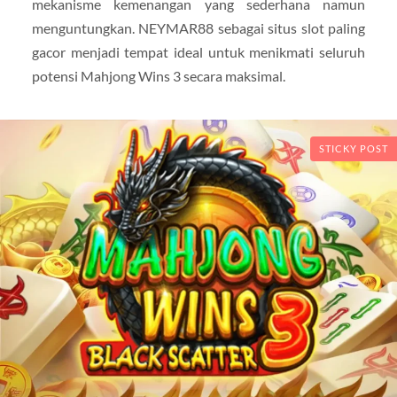
mekanisme kemenangan yang sederhana namun
menguntungkan. NEYMAR88 sebagai situs slot paling
gacor menjadi tempat ideal untuk menikmati seluruh
potensi Mahjong Wins 3 secara maksimal.
STICKY POST