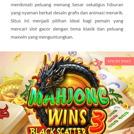
menikmati peluang menang besar sekaligus hiburan
yang nyaman berkat desain grafis dan animasi menarik.
Situs ini menjadi pilihan ideal bagi pemain yang
mencari slot gacor dengan tema klasik dan peluang
maxwin yang menguntungkan.
STICKY POST