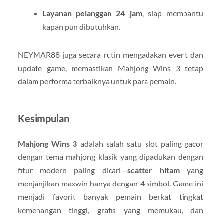
Layanan pelanggan 24 jam
, siap membantu
kapan pun dibutuhkan.
NEYMAR88 juga secara rutin mengadakan event dan
update game, memastikan Mahjong Wins 3 tetap
dalam performa terbaiknya untuk para pemain.
Kesimpulan
Mahjong Wins 3
adalah salah satu slot paling gacor
dengan tema mahjong klasik yang dipadukan dengan
fitur modern paling dicari—
scatter hitam
yang
menjanjikan maxwin hanya dengan 4 simbol. Game ini
menjadi favorit banyak pemain berkat tingkat
kemenangan tinggi, grafis yang memukau, dan