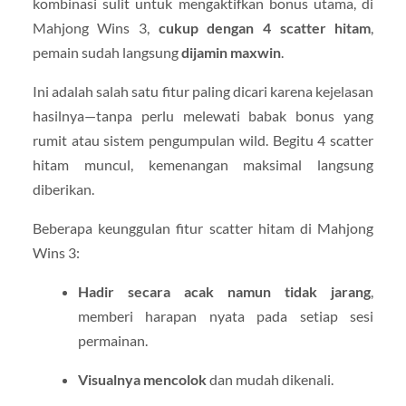
kombinasi sulit untuk mengaktifkan bonus utama, di
Mahjong Wins 3,
cukup dengan 4 scatter hitam
,
pemain sudah langsung
dijamin maxwin
.
Ini adalah salah satu fitur paling dicari karena kejelasan
hasilnya—tanpa perlu melewati babak bonus yang
rumit atau sistem pengumpulan wild. Begitu 4 scatter
hitam muncul, kemenangan maksimal langsung
diberikan.
Beberapa keunggulan fitur scatter hitam di Mahjong
Wins 3:
Hadir secara acak namun tidak jarang
,
memberi harapan nyata pada setiap sesi
permainan.
Visualnya mencolok
dan mudah dikenali.