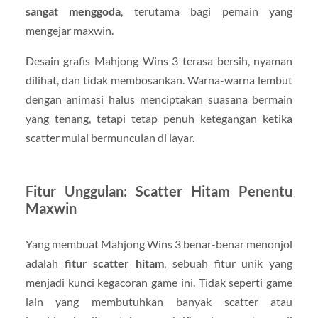
sangat menggoda
, terutama bagi pemain yang
mengejar maxwin.
Desain grafis Mahjong Wins 3 terasa bersih, nyaman
dilihat, dan tidak membosankan. Warna-warna lembut
dengan animasi halus menciptakan suasana bermain
yang tenang, tetapi tetap penuh ketegangan ketika
scatter mulai bermunculan di layar.
Fitur Unggulan: Scatter Hitam Penentu
Maxwin
Yang membuat Mahjong Wins 3 benar-benar menonjol
adalah
fitur scatter hitam
, sebuah fitur unik yang
menjadi kunci kegacoran game ini. Tidak seperti game
lain yang membutuhkan banyak scatter atau