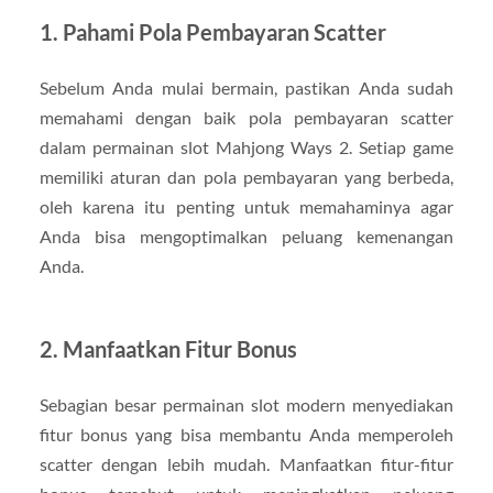
1. Pahami Pola Pembayaran Scatter
Sebelum Anda mulai bermain, pastikan Anda sudah
memahami dengan baik pola pembayaran scatter
dalam permainan slot Mahjong Ways 2. Setiap game
memiliki aturan dan pola pembayaran yang berbeda,
oleh karena itu penting untuk memahaminya agar
Anda bisa mengoptimalkan peluang kemenangan
Anda.
2. Manfaatkan Fitur Bonus
Sebagian besar permainan slot modern menyediakan
fitur bonus yang bisa membantu Anda memperoleh
scatter dengan lebih mudah. Manfaatkan fitur-fitur