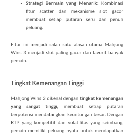
Strategi Bermain yang Menarik:
Kombinasi
fitur scatter dan mekanisme slot gacor
membuat setiap putaran seru dan penuh
peluang.
Fitur ini menjadi salah satu alasan utama Mahjong
Wins 3 menjadi slot paling gacor dan favorit banyak
pemain.
Tingkat Kemenangan Tinggi
Mahjong Wins 3 dikenal dengan
tingkat kemenangan
yang sangat tinggi
, membuat setiap putaran
berpotensi mendatangkan keuntungan besar. Dengan
RTP yang kompetitif dan volatilitas yang seimbang,
pemain memiliki peluang nyata untuk mendapatkan