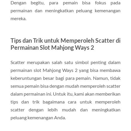
Dengan begitu, para pemain bisa fokus pada
permainan dan meningkatkan peluang kemenangan
mereka.
Tips dan Trik untuk Memperoleh Scatter di
Permainan Slot Mahjong Ways 2
Scatter merupakan salah satu simbol penting dalam
permainan slot Mahjong Ways 2 yang bisa membawa
keberuntungan besar bagi para pemain. Namun, tidak
semua pemain bisa dengan mudah memperoleh scatter
dalam permainan ini. Untuk itu, kami akan memberikan
tips dan trik bagaimana cara untuk memperoleh
scatter dengan lebih mudah dan meningkatkan
peluang kemenangan Anda.