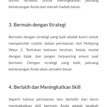
bonus tersebut untuk meningkatkan peluang
kemenangan Anda dan meraih hadiah besar.
3. Bermain dengan Strategi
Bermain dengan strategi yang baik adalah kunci untuk
memperoleh scatter dalam permainan slot Mahjong
Ways 2. Tentukan batasan taruhan, kelola modal
dengan bijak, dan jangan terpancing emosi saat
bermain. Dengan strategi yang baik, peluang
kemenangan Anda akan semakin besar.
4. Berlatih dan Meningkatkan Skill
Seperti halnya permainan lain, berlatih dan terus
meningkatkan skill bermain Anda adalah langkah