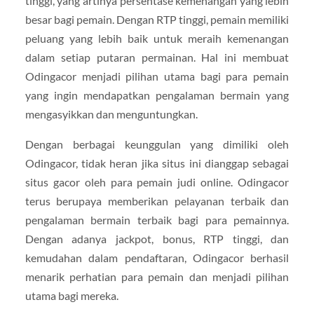
tinggi, yang artinya persentase kemenangan yang lebih
besar bagi pemain. Dengan RTP tinggi, pemain memiliki
peluang yang lebih baik untuk meraih kemenangan
dalam setiap putaran permainan. Hal ini membuat
Odingacor menjadi pilihan utama bagi para pemain
yang ingin mendapatkan pengalaman bermain yang
mengasyikkan dan menguntungkan.
Dengan berbagai keunggulan yang dimiliki oleh
Odingacor, tidak heran jika situs ini dianggap sebagai
situs gacor oleh para pemain judi online. Odingacor
terus berupaya memberikan pelayanan terbaik dan
pengalaman bermain terbaik bagi para pemainnya.
Dengan adanya jackpot, bonus, RTP tinggi, dan
kemudahan dalam pendaftaran, Odingacor berhasil
menarik perhatian para pemain dan menjadi pilihan
utama bagi mereka.