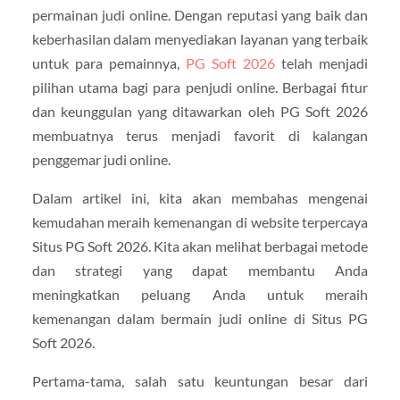
permainan judi online. Dengan reputasi yang baik dan
keberhasilan dalam menyediakan layanan yang terbaik
untuk para pemainnya,
PG Soft 2026
telah menjadi
pilihan utama bagi para penjudi online. Berbagai fitur
dan keunggulan yang ditawarkan oleh PG Soft 2026
membuatnya terus menjadi favorit di kalangan
penggemar judi online.
Dalam artikel ini, kita akan membahas mengenai
kemudahan meraih kemenangan di website terpercaya
Situs PG Soft 2026. Kita akan melihat berbagai metode
dan strategi yang dapat membantu Anda
meningkatkan peluang Anda untuk meraih
kemenangan dalam bermain judi online di Situs PG
Soft 2026.
Pertama-tama, salah satu keuntungan besar dari