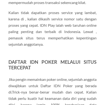
mempermudah proses transaksi sekencang kilat.
Kalian tidak dapatkan proses service yang lambat,
karena di , kalian dikasih service nomor satu dengan
proses yang cepat. IDN Play ialah web taruhan online
paling penting dan terbaik di Indonesia. Lewat ,
pemasok situs terus memperhatikan kepentingan
sejumlah anggotanya.
DAFTAR IDN POKER MELALUI SITUS
TERCEPAT
Jika pengin memainkan poker online, sejumlah anggota
diwajibkan untuk Daftar IDN Poker yang berada
di.Trick-nya benar-benar mudah dan cepat. Kalian
tidak perlu kuatir hal keamanan data diri yang sudah
diisi, karena jamin 100% kerahasiaan data