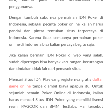
penggunanya.
Dengan tumbuh suburnya permainan IDN Poker di
Indonesia, sebagai pecinta poker online kalian harus
pandai dan pintar tentukan situs terpercaya di
Indonesia. Karena tidak semuanya permainan poker
online di Indonesia bisa kalian percaya begitu saja.
Jika kalian bermain IDN Poker di web yang salah,
sudah dipertegas bisa banyak kecurangan-kecurangan
dan tindakan tidak fair dari pemasok situs.
Mencari Situs IDN Play yang registernya gratis
daftar
game online
tanpa diambil biaya apapun itu. Untuk
sejumlah pemain Poker Online di Indonesia, kalian
harus mencari Situs IDN Poker yang memiliki lisensi
resmi PAGCOR dan BMM Testlabs. Hal tersebut