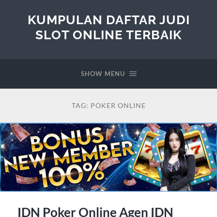
KUMPULAN DAFTAR JUDI
SLOT ONLINE TERBAIK
SHOW MENU
TAG:
POKER ONLINE
IDN Poker Online Agen IDN