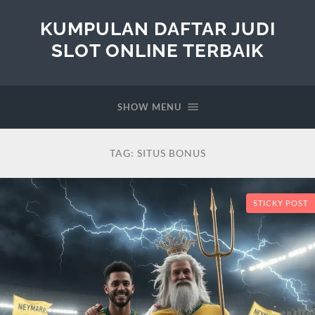
KUMPULAN DAFTAR JUDI
SLOT ONLINE TERBAIK
SHOW MENU
TAG:
SITUS BONUS
STICKY POST