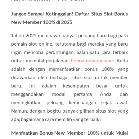
Jangan Sampai Ketinggalan! Daftar Situs Slot Bonus
New Member 100% di 2025
Tahun 2025 membawa banyak peluang baru bagi para
pemain slot online, terutama bagi mereka yang baru
ingin mencoba peruntungan. Salah satu cara terbaik
untuk memulai perjalanan
bonus new member
Anda
adalah dengan memanfaatkan bonus 100% yang
ditawarkan oleh berbagai situs slot untuk member
baru. Ini adalah kesempatan besar untuk
menggandakan modal pertama Anda dan
meningkatkan peluang kemenangan sejak awal.
Namun, dengan begitu banyak pilihan situs slot yang
ada, bagaimana cara memilih yang terbaik?
Manfaatkan Bonus New Member 100% untuk Mulai