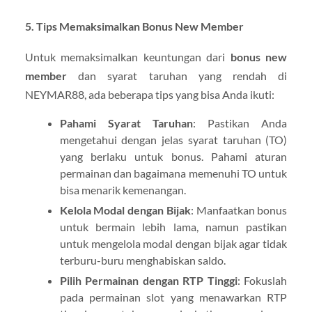
5. Tips Memaksimalkan Bonus New Member
Untuk memaksimalkan keuntungan dari
bonus new
member
dan syarat taruhan yang rendah di
NEYMAR88, ada beberapa tips yang bisa Anda ikuti:
Pahami Syarat Taruhan
: Pastikan Anda
mengetahui dengan jelas syarat taruhan (TO)
yang berlaku untuk bonus. Pahami aturan
permainan dan bagaimana memenuhi TO untuk
bisa menarik kemenangan.
Kelola Modal dengan Bijak
: Manfaatkan bonus
untuk bermain lebih lama, namun pastikan
untuk mengelola modal dengan bijak agar tidak
terburu-buru menghabiskan saldo.
Pilih Permainan dengan RTP Tinggi
: Fokuslah
pada permainan slot yang menawarkan RTP