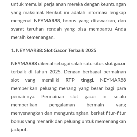
untuk memulai perjalanan mereka dengan keuntungan
yang maksimal. Berikut ini adalah informasi lengkap
mengenai
NEYMAR88
, bonus yang ditawarkan, dan
syarat taruhan rendah yang bisa membantu Anda
meraih kemenangan.
1. NEYMAR88: Slot Gacor Terbaik 2025
NEYMAR88
dikenal sebagai salah satu situs
slot gacor
terbaik di tahun 2025. Dengan berbagai permainan
slot yang memiliki
RTP tinggi
, NEYMAR88
memberikan peluang menang yang besar bagi para
pemainnya. Permainan slot gacor ini selalu
memberikan pengalaman bermain yang
menyenangkan dan menguntungkan, berkat fitur-fitur
bonus yang menarik dan peluang untuk memenangkan
jackpot.