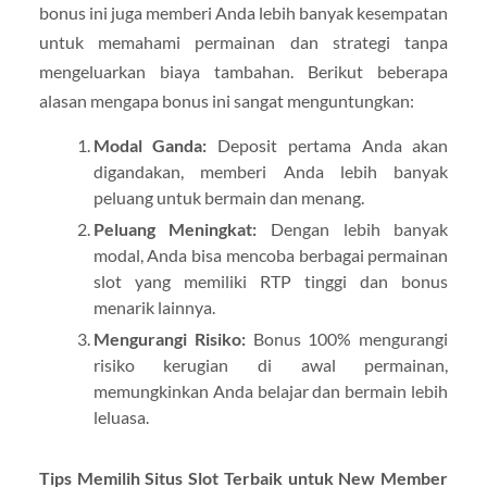
bonus ini juga memberi Anda lebih banyak kesempatan
untuk memahami permainan dan strategi tanpa
mengeluarkan biaya tambahan. Berikut beberapa
alasan mengapa bonus ini sangat menguntungkan:
Modal Ganda:
Deposit pertama Anda akan
digandakan, memberi Anda lebih banyak
peluang untuk bermain dan menang.
Peluang Meningkat:
Dengan lebih banyak
modal, Anda bisa mencoba berbagai permainan
slot yang memiliki RTP tinggi dan bonus
menarik lainnya.
Mengurangi Risiko:
Bonus 100% mengurangi
risiko kerugian di awal permainan,
memungkinkan Anda belajar dan bermain lebih
leluasa.
Tips Memilih Situs Slot Terbaik untuk New Member