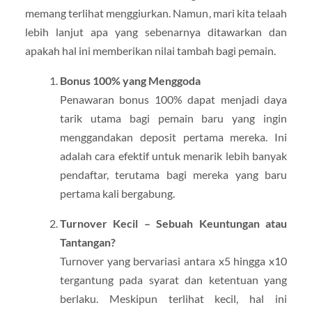
memang terlihat menggiurkan. Namun, mari kita telaah
lebih lanjut apa yang sebenarnya ditawarkan dan
apakah hal ini memberikan nilai tambah bagi pemain.
Bonus 100% yang Menggoda
Penawaran bonus 100% dapat menjadi daya
tarik utama bagi pemain baru yang ingin
menggandakan deposit pertama mereka. Ini
adalah cara efektif untuk menarik lebih banyak
pendaftar, terutama bagi mereka yang baru
pertama kali bergabung.
Turnover Kecil – Sebuah Keuntungan atau
Tantangan?
Turnover yang bervariasi antara x5 hingga x10
tergantung pada syarat dan ketentuan yang
berlaku. Meskipun terlihat kecil, hal ini