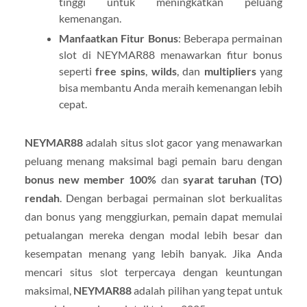
tinggi untuk meningkatkan peluang
kemenangan.
Manfaatkan Fitur Bonus
: Beberapa permainan
slot di NEYMAR88 menawarkan fitur bonus
seperti
free spins
,
wilds
, dan
multipliers
yang
bisa membantu Anda meraih kemenangan lebih
cepat.
NEYMAR88
adalah situs slot gacor yang menawarkan
peluang menang maksimal bagi pemain baru dengan
bonus new member 100%
dan
syarat taruhan (TO)
rendah
. Dengan berbagai permainan slot berkualitas
dan bonus yang menggiurkan, pemain dapat memulai
petualangan mereka dengan modal lebih besar dan
kesempatan menang yang lebih banyak. Jika Anda
mencari situs slot terpercaya dengan keuntungan
maksimal,
NEYMAR88
adalah pilihan yang tepat untuk