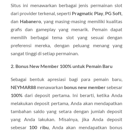
Situs ini menawarkan berbagai jenis permainan slot
dari provider terkenal, seperti
Pragmatic Play
,
PG Soft
,
dan
Habanero
, yang masing-masing memiliki kualitas
grafis dan gameplay yang menarik. Pemain dapat
memilih berbagai tema slot yang sesuai dengan
preferensi mereka, dengan peluang menang yang
sangat tinggi di setiap permainan.
2. Bonus New Member 100% untuk Pemain Baru
Sebagai bentuk apresiasi bagi para pemain baru,
NEYMAR88
menawarkan
bonus new member
sebesar
100%
dari deposit pertama. Ini berarti, ketika Anda
melakukan deposit pertama, Anda akan mendapatkan
tambahan saldo yang setara dengan jumlah deposit
yang Anda lakukan. Misalnya, jika Anda deposit
sebesar
100 ribu
, Anda akan mendapatkan bonus