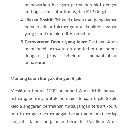
menawarkan beragam permainan slot dengan
berbagai tema, fitur bonus, dan RTP tinggi.
Ulasan Positif:
Telusuri ulasan dan pengalaman
pemain lain untuk mengetahui kualitas layanan
yang diberikan oleh situs tersebut.
Persyaratan Bonus yang Jelas:
Pastikan Anda
memahami persyaratan dan ketentuan bonus
dengan jelas sebelum memanfaatkan
penawaran.
Menang Lebih Banyak dengan Bijak
Meskipun bonus 100% memberi Anda lebih banyak
peluang, penting untuk bermain dengan bijak. Selalu
kelola anggaran permainan Anda, jangan terburu-buru
untuk mengejar kemenangan besar, dan nikmati setiap
langkah dalam perjalanan bermain. Pastikan Anda