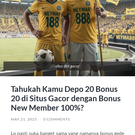
situs slot gacor
Tahukah Kamu Depo 20 Bonus
20 di Situs Gacor dengan Bonus
New Member 100%?
MAY 21, 2025
/
0 COMMENTS
Lo pasti suka banget sama yang namanya bonus gede