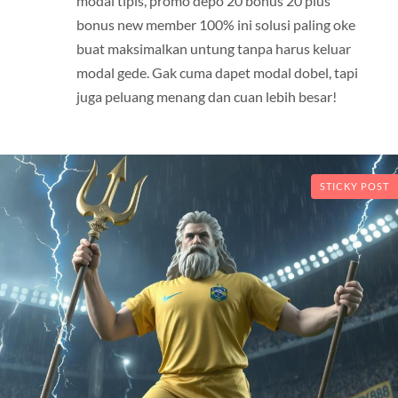
modal tipis, promo depo 20 bonus 20 plus
bonus new member 100% ini solusi paling oke
buat maksimalkan untung tanpa harus keluar
modal gede. Gak cuma dapet modal dobel, tapi
juga peluang menang dan cuan lebih besar!
STICKY POST