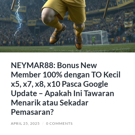
NEYMAR88: Bonus New
Member 100% dengan TO Kecil
x5, x7, x8, x10 Pasca Google
Update – Apakah Ini Tawaran
Menarik atau Sekadar
Pemasaran?
APRIL 25, 2025
/
0 COMMENTS