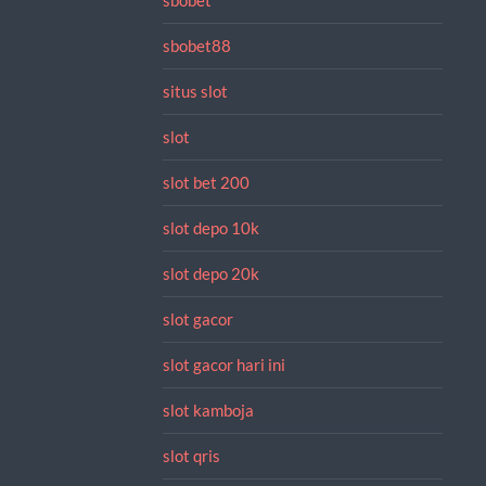
sbobet88
situs slot
slot
slot bet 200
slot depo 10k
slot depo 20k
slot gacor
slot gacor hari ini
slot kamboja
slot qris