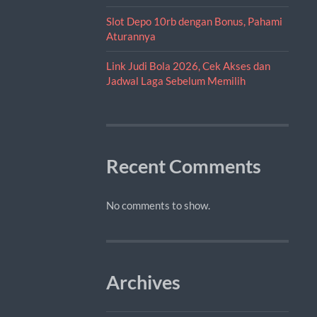
Slot Depo 10rb dengan Bonus, Pahami
Aturannya
Link Judi Bola 2026, Cek Akses dan
Jadwal Laga Sebelum Memilih
Recent Comments
No comments to show.
Archives