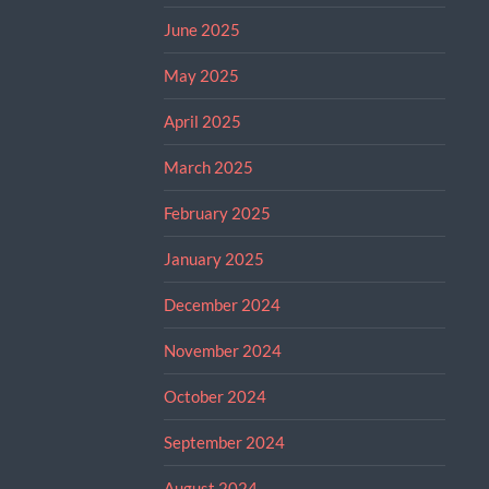
June 2025
May 2025
April 2025
March 2025
February 2025
January 2025
December 2024
November 2024
October 2024
September 2024
August 2024