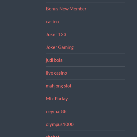
Bonus New Member
casino
Joker 123
Joker Gaming
judi bola
live casino
mahjong slot
Mix Parlay
neymar88
olympus1000
sbobet