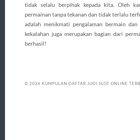
tidak selalu berpihak kepada kita. Oleh k
permainan tanpa tekanan dan tidak terlalu terf
adalah menikmati pengalaman bermain dan 
kekalahan juga merupakan bagian dari perm
berhasil!
© 2026
KUMPULAN DAFTAR JUDI SLOT ONLINE TER