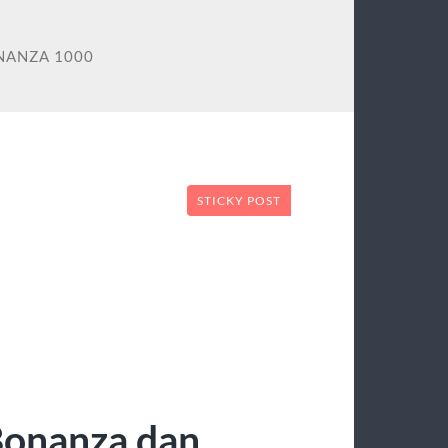
NANZA 1000
STICKY POST
Bonanza dan