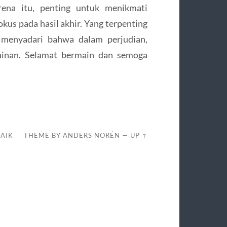
arena itu, penting untuk menikmati
okus pada hasil akhir. Yang terpenting
menyadari bahwa dalam perjudian,
ainan. Selamat bermain dan semoga
BAIK
THEME BY
ANDERS NORÉN
—
UP ↑