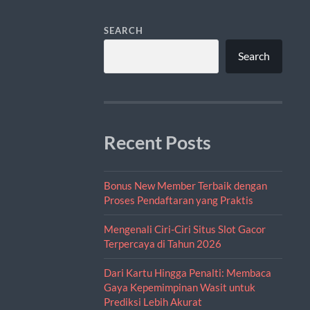
SEARCH
Search
Recent Posts
Bonus New Member Terbaik dengan
Proses Pendaftaran yang Praktis
Mengenali Ciri-Ciri Situs Slot Gacor
Terpercaya di Tahun 2026
Dari Kartu Hingga Penalti: Membaca
Gaya Kepemimpinan Wasit untuk
Prediksi Lebih Akurat