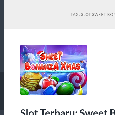
TAG:
SLOT SWEET BO
Slot Terbaru: Sweet 