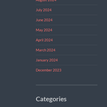
July 2024
June 2024
May 2024
April 2024
March 2024
January 2024
December 2023
Categories