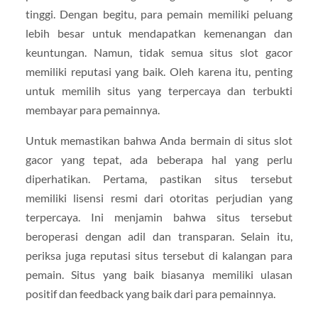
tinggi. Dengan begitu, para pemain memiliki peluang
lebih besar untuk mendapatkan kemenangan dan
keuntungan. Namun, tidak semua situs slot gacor
memiliki reputasi yang baik. Oleh karena itu, penting
untuk memilih situs yang terpercaya dan terbukti
membayar para pemainnya.
Untuk memastikan bahwa Anda bermain di situs slot
gacor yang tepat, ada beberapa hal yang perlu
diperhatikan. Pertama, pastikan situs tersebut
memiliki lisensi resmi dari otoritas perjudian yang
terpercaya. Ini menjamin bahwa situs tersebut
beroperasi dengan adil dan transparan. Selain itu,
periksa juga reputasi situs tersebut di kalangan para
pemain. Situs yang baik biasanya memiliki ulasan
positif dan feedback yang baik dari para pemainnya.