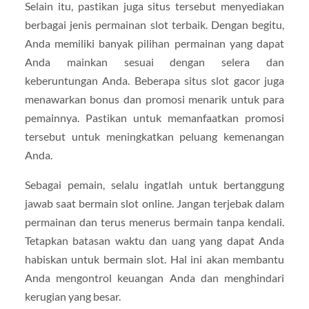
Selain itu, pastikan juga situs tersebut menyediakan
berbagai jenis permainan slot terbaik. Dengan begitu,
Anda memiliki banyak pilihan permainan yang dapat
Anda mainkan sesuai dengan selera dan
keberuntungan Anda. Beberapa situs slot gacor juga
menawarkan bonus dan promosi menarik untuk para
pemainnya. Pastikan untuk memanfaatkan promosi
tersebut untuk meningkatkan peluang kemenangan
Anda.
Sebagai pemain, selalu ingatlah untuk bertanggung
jawab saat bermain slot online. Jangan terjebak dalam
permainan dan terus menerus bermain tanpa kendali.
Tetapkan batasan waktu dan uang yang dapat Anda
habiskan untuk bermain slot. Hal ini akan membantu
Anda mengontrol keuangan Anda dan menghindari
kerugian yang besar.