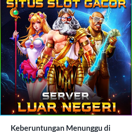
Keberuntungan Menunggu di