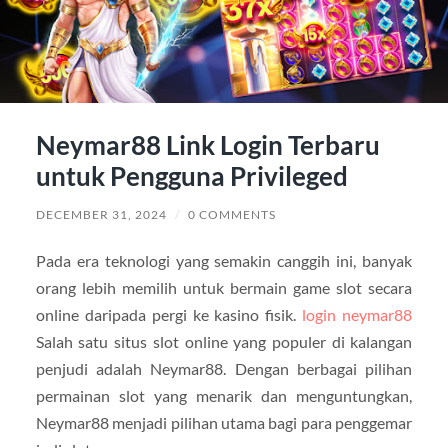
Neymar88 Link Login Terbaru
untuk Pengguna Privileged
DECEMBER 31, 2024
/
0 COMMENTS
Pada era teknologi yang semakin canggih ini, banyak
orang lebih memilih untuk bermain game slot secara
online daripada pergi ke kasino fisik.
login neymar88
Salah satu situs slot online yang populer di kalangan
penjudi adalah Neymar88. Dengan berbagai pilihan
permainan slot yang menarik dan menguntungkan,
Neymar88 menjadi pilihan utama bagi para penggemar