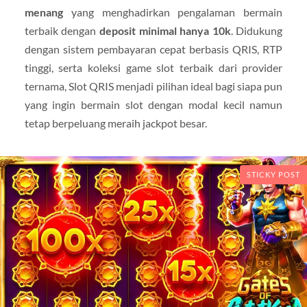
menang
yang menghadirkan pengalaman bermain
terbaik dengan
deposit minimal hanya 10k
. Didukung
dengan sistem pembayaran cepat berbasis QRIS, RTP
tinggi, serta koleksi game slot terbaik dari provider
ternama, Slot QRIS menjadi pilihan ideal bagi siapa pun
yang ingin bermain slot dengan modal kecil namun
tetap berpeluang meraih jackpot besar.
STICKY POST