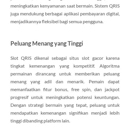
meningkatkan kenyamanan saat bermain. Sistem QRIS
juga mendukung berbagai aplikasi pembayaran digital,
menjadikannya fleksibel bagi semua pengguna.
Peluang Menang yang Tinggi
Slot QRIS dikenal sebagai situs slot gacor karena
tingkat kemenangan yang kompetitif. Algoritma
permainan dirancang untuk memberikan peluang
menang yang adil dan menarik. Pemain dapat
memanfaatkan fitur bonus, free spin, dan jackpot
progresif untuk meningkatkan potensi keuntungan.
Dengan strategi bermain yang tepat, peluang untuk
mendapatkan kemenangan signifikan menjadi lebih
tinggi dibanding platform lain.