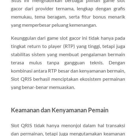
Situs ini menghadirkan berbagai pilihan game slot
gacor dari provider ternama, lengkap dengan grafis
memukau, tema beragam, serta fitur bonus menarik
yang memperbesar peluang kemenangan.
Keunggulan dari game slot gacor ini tidak hanya pada
tingkat return to player (RTP) yang tinggi, tetapi juga
stabilitas sistem yang membuat pengalaman bermain
terasa mulus tanpa gangguan teknis. Dengan
kombinasi antara RTP besar dan kenyamanan bermain,
Slot QRIS berhasil menciptakan ekosistem permainan
yang benar-benar memuaskan.
Keamanan dan Kenyamanan Pemain
Slot QRIS tidak hanya menonjol dalam hal transaksi
dan permainan, tetapi juga mengutamakan keamanan