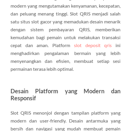
modern yang mengutamakan kenyamanan, kecepatan,
dan peluang menang tinggi. Slot QRIS menjadi salah
satu situs slot gacor yang memadukan desain menarik
dengan sistem pembayaran QRIS, memberikan
kemudahan bagi pemain untuk melakukan transaksi
cepat dan aman. Platform
slot deposit qris
ini
menghadirkan pengalaman bermain yang lebih
menyenangkan dan efisien, membuat setiap sesi
permainan terasa lebih optimal.
Desain Platform yang Modern dan
Responsif
Slot QRIS menonjol dengan tampilan platform yang
modern dan user-friendly. Desain antarmuka yang
bersih dan navigasi yang mudah membuat pemain