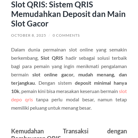
Slot QRIS: Sistem QRIS
Memudahkan Deposit dan Main
Slot Gacor
OCTOBER 8, 2025
/
0 COMMENTS
Dalam dunia permainan slot online yang semakin
berkembang,
Slot QRIS
hadir sebagai solusi terbaik
bagi para pemain yang ingin menikmati pengalaman
bermain
slot online gacor, mudah menang, dan
terjangkau
. Dengan sistem
deposit minimal hanya
10k
, pemain kini bisa merasakan keseruan bermain
slot
depo qris
tanpa perlu modal besar, namun tetap
memiliki peluang untuk menang besar.
Kemudahan Transaksi dengan