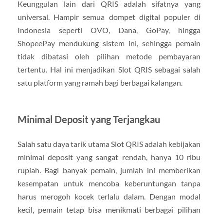
Keunggulan lain dari QRIS adalah sifatnya yang
universal. Hampir semua dompet digital populer di
Indonesia seperti OVO, Dana, GoPay, hingga
ShopeePay mendukung sistem ini, sehingga pemain
tidak dibatasi oleh pilihan metode pembayaran
tertentu. Hal ini menjadikan Slot QRIS sebagai salah
satu platform yang ramah bagi berbagai kalangan.
Minimal Deposit yang Terjangkau
Salah satu daya tarik utama Slot QRIS adalah kebijakan
minimal deposit yang sangat rendah, hanya 10 ribu
rupiah. Bagi banyak pemain, jumlah ini memberikan
kesempatan untuk mencoba keberuntungan tanpa
harus merogoh kocek terlalu dalam. Dengan modal
kecil, pemain tetap bisa menikmati berbagai pilihan