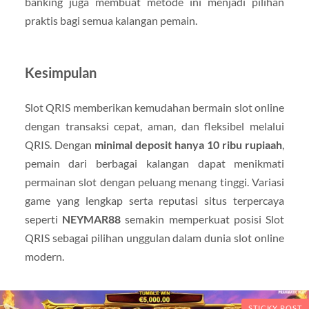
banking juga membuat metode ini menjadi pilihan
praktis bagi semua kalangan pemain.
Kesimpulan
Slot QRIS memberikan kemudahan bermain slot online
dengan transaksi cepat, aman, dan fleksibel melalui
QRIS. Dengan
minimal deposit hanya 10 ribu rupiaah
,
pemain dari berbagai kalangan dapat menikmati
permainan slot dengan peluang menang tinggi. Variasi
game yang lengkap serta reputasi situs terpercaya
seperti
NEYMAR88
semakin memperkuat posisi Slot
QRIS sebagai pilihan unggulan dalam dunia slot online
modern.
STICKY POST