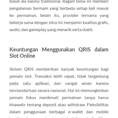
klasik ala kasino tradisional. Ragam tema ini memberi
pengalaman bermain yang berbeda setiap kali masuk
ke permainan. Selain itu, provider ternama yang
bekerja sama dengan situs ini menjamin kualitas grafis,
audio, dan gameplay yang menarik serta stabil.
Keuntungan Menggunakan QRIS dalam
Slot Online
Sistem QRIS memberikan banyak keuntungan bagi
pemain slot. Transaksi lebih cepat, tidak tergantung
pada satu aplikasi, dan sangat aman karena
terstandarisasi secara nasional. Hal ini memungkinkan
pemain fokus menikmati permainan tanpa harus
khawatir tentang deposit atau withdraw. Fleksibilitas
dalam penggunaan berbagai e-wallet dan mobile