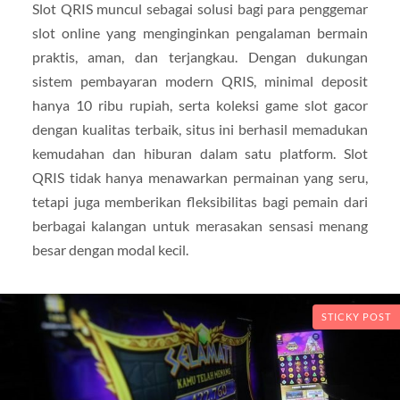
Slot QRIS muncul sebagai solusi bagi para penggemar
slot online yang menginginkan pengalaman bermain
praktis, aman, dan terjangkau. Dengan dukungan
sistem pembayaran modern QRIS, minimal deposit
hanya 10 ribu rupiah, serta koleksi game slot gacor
dengan kualitas terbaik, situs ini berhasil memadukan
kemudahan dan hiburan dalam satu platform. Slot
QRIS tidak hanya menawarkan permainan yang seru,
tetapi juga memberikan fleksibilitas bagi pemain dari
berbagai kalangan untuk merasakan sensasi menang
besar dengan modal kecil.
STICKY POST