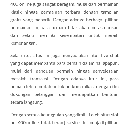
400 online juga sangat beragam, mulai dari permainan
klasik hingga permainan terbaru dengan tampilan
grafis yang menarik. Dengan adanya berbagai pilihan
permainan ini, para pemain tidak akan merasa bosan
dan selalu memiliki kesempatan untuk meraih
kemenangan.
Selain itu, situs ini juga menyediakan fitur live chat
yang dapat membantu para pemain dalam hal apapun,
mulai dari panduan bermain hingga penyelesaian
masalah transaksi. Dengan adanya fitur ini, para
pemain lebih mudah untuk berkomunikasi dengan tim
dukungan pelanggan dan mendapatkan bantuan
secara langsung.
Dengan semua keunggulan yang dimiliki oleh situs slot
bet 400 online, tidak heran jika situs ini menjadi pilihan