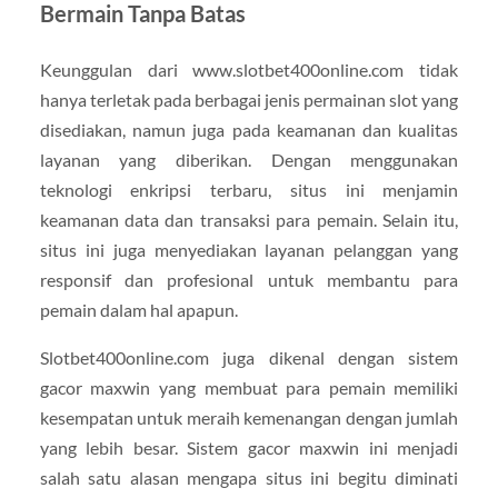
Bermain Tanpa Batas
Keunggulan dari www.slotbet400online.com tidak
hanya terletak pada berbagai jenis permainan slot yang
disediakan, namun juga pada keamanan dan kualitas
layanan yang diberikan. Dengan menggunakan
teknologi enkripsi terbaru, situs ini menjamin
keamanan data dan transaksi para pemain. Selain itu,
situs ini juga menyediakan layanan pelanggan yang
responsif dan profesional untuk membantu para
pemain dalam hal apapun.
Slotbet400online.com juga dikenal dengan sistem
gacor maxwin yang membuat para pemain memiliki
kesempatan untuk meraih kemenangan dengan jumlah
yang lebih besar. Sistem gacor maxwin ini menjadi
salah satu alasan mengapa situs ini begitu diminati