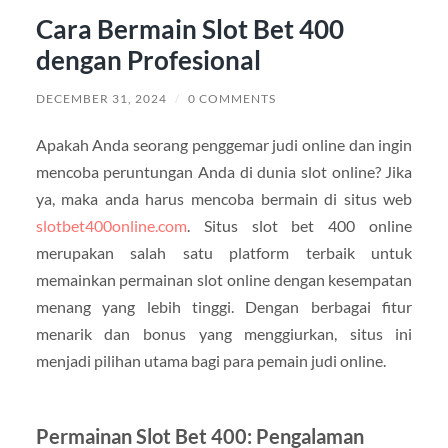
Cara Bermain Slot Bet 400
dengan Profesional
DECEMBER 31, 2024
/
0 COMMENTS
Apakah Anda seorang penggemar judi online dan ingin
mencoba peruntungan Anda di dunia slot online? Jika
ya, maka anda harus mencoba bermain di situs web
slotbet400online.com
. Situs slot bet 400 online
merupakan salah satu platform terbaik untuk
memainkan permainan slot online dengan kesempatan
menang yang lebih tinggi. Dengan berbagai fitur
menarik dan bonus yang menggiurkan, situs ini
menjadi pilihan utama bagi para pemain judi online.
Permainan Slot Bet 400: Pengalaman