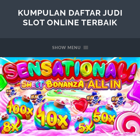
KUMPULAN DAFTAR JUDI
SLOT ONLINE TERBAIK
SHOW MENU