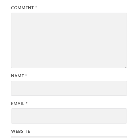
COMMENT
*
NAME
*
EMAIL
*
WEBSITE