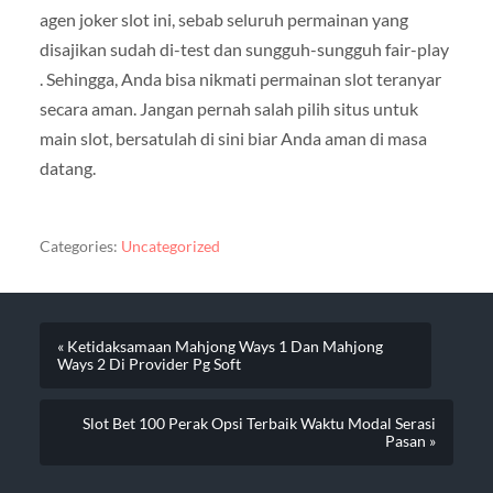
agen joker slot ini, sebab seluruh permainan yang
disajikan sudah di-test dan sungguh-sungguh fair-play
. Sehingga, Anda bisa nikmati permainan slot teranyar
secara aman. Jangan pernah salah pilih situs untuk
main slot, bersatulah di sini biar Anda aman di masa
datang.
Categories:
Uncategorized
« Ketidaksamaan Mahjong Ways 1 Dan Mahjong
Ways 2 Di Provider Pg Soft
Slot Bet 100 Perak Opsi Terbaik Waktu Modal Serasi
Pasan »