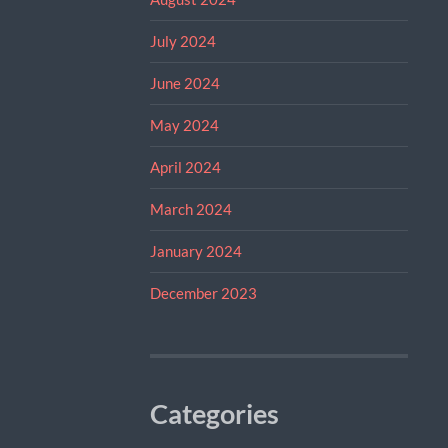
July 2024
June 2024
May 2024
April 2024
March 2024
January 2024
December 2023
Categories