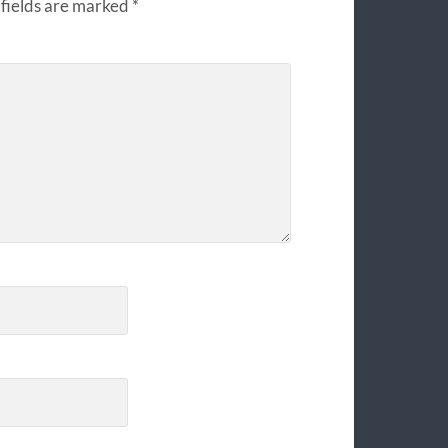
fields are marked
*