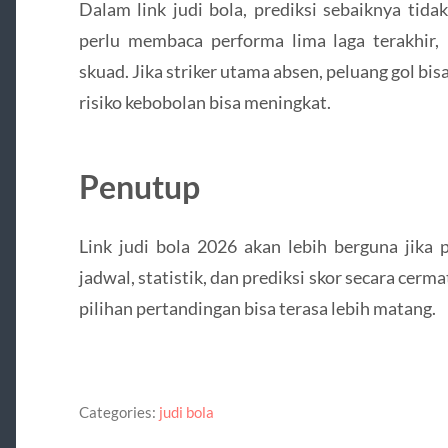
Dalam link judi bola, prediksi sebaiknya tidak
perlu membaca performa lima laga terakhir, 
skuad. Jika striker utama absen, peluang gol bis
risiko kebobolan bisa meningkat.
Penutup
Link judi bola 2026 akan lebih berguna ji
jadwal, statistik, dan prediksi skor secara cerma
pilihan pertandingan bisa terasa lebih matang.
Categories:
judi bola