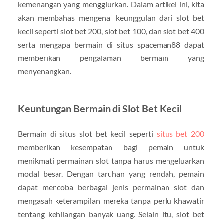
kemenangan yang menggiurkan. Dalam artikel ini, kita
akan membahas mengenai keunggulan dari slot bet
kecil seperti slot bet 200, slot bet 100, dan slot bet 400
serta mengapa bermain di situs spaceman88 dapat
memberikan pengalaman bermain yang
menyenangkan.
Keuntungan Bermain di Slot Bet Kecil
Bermain di situs slot bet kecil seperti
situs bet 200
memberikan kesempatan bagi pemain untuk
menikmati permainan slot tanpa harus mengeluarkan
modal besar. Dengan taruhan yang rendah, pemain
dapat mencoba berbagai jenis permainan slot dan
mengasah keterampilan mereka tanpa perlu khawatir
tentang kehilangan banyak uang. Selain itu, slot bet