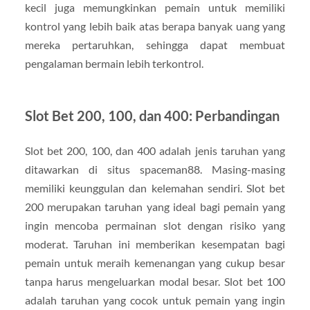
kecil juga memungkinkan pemain untuk memiliki
kontrol yang lebih baik atas berapa banyak uang yang
mereka pertaruhkan, sehingga dapat membuat
pengalaman bermain lebih terkontrol.
Slot Bet 200, 100, dan 400: Perbandingan
Slot bet 200, 100, dan 400 adalah jenis taruhan yang
ditawarkan di situs spaceman88. Masing-masing
memiliki keunggulan dan kelemahan sendiri. Slot bet
200 merupakan taruhan yang ideal bagi pemain yang
ingin mencoba permainan slot dengan risiko yang
moderat. Taruhan ini memberikan kesempatan bagi
pemain untuk meraih kemenangan yang cukup besar
tanpa harus mengeluarkan modal besar. Slot bet 100
adalah taruhan yang cocok untuk pemain yang ingin