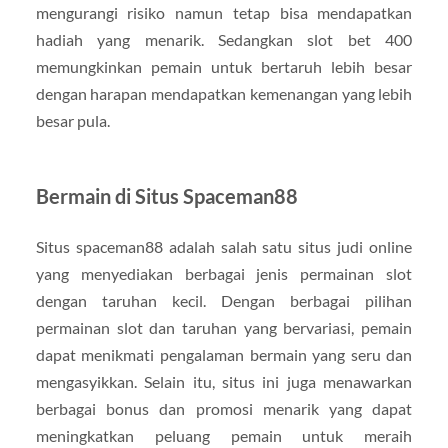
mengurangi risiko namun tetap bisa mendapatkan
hadiah yang menarik. Sedangkan slot bet 400
memungkinkan pemain untuk bertaruh lebih besar
dengan harapan mendapatkan kemenangan yang lebih
besar pula.
Bermain di Situs Spaceman88
Situs spaceman88 adalah salah satu situs judi online
yang menyediakan berbagai jenis permainan slot
dengan taruhan kecil. Dengan berbagai pilihan
permainan slot dan taruhan yang bervariasi, pemain
dapat menikmati pengalaman bermain yang seru dan
mengasyikkan. Selain itu, situs ini juga menawarkan
berbagai bonus dan promosi menarik yang dapat
meningkatkan peluang pemain untuk meraih