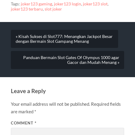
Tags:
joker123 gaming
,
joker123 login
,
joker123 slot
,
joker123 terbaru
,
slot joker
« Kisah Sukses di Slot777: Menangkan Jackpot Besar
dengan Bermain Slot Gampang Menang
Panduan Bermain Slot Gates Of Olympus 1000 agar
Gacor dan Mudah Menang »
Leave a Reply
Your email address will not be published.
Required fields
are marked
*
COMMENT
*