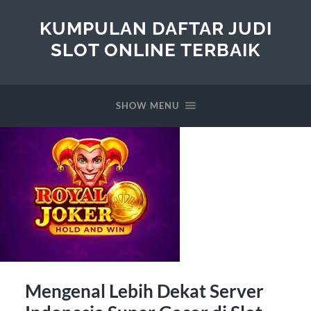
KUMPULAN DAFTAR JUDI
SLOT ONLINE TERBAIK
SHOW MENU
Mengenal Lebih Dekat Server