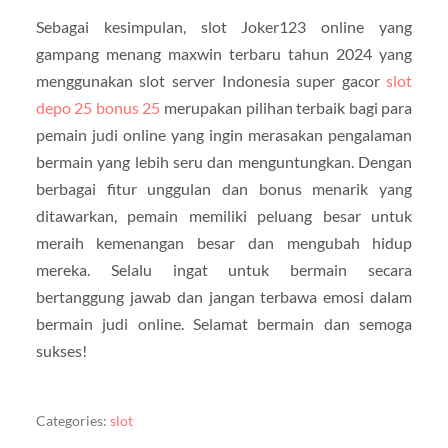
Sebagai kesimpulan, slot Joker123 online yang
gampang menang maxwin terbaru tahun 2024 yang
menggunakan slot server Indonesia super gacor
slot
depo 25 bonus 25
merupakan pilihan terbaik bagi para
pemain judi online yang ingin merasakan pengalaman
bermain yang lebih seru dan menguntungkan. Dengan
berbagai fitur unggulan dan bonus menarik yang
ditawarkan, pemain memiliki peluang besar untuk
meraih kemenangan besar dan mengubah hidup
mereka. Selalu ingat untuk bermain secara
bertanggung jawab dan jangan terbawa emosi dalam
bermain judi online. Selamat bermain dan semoga
sukses!
Categories:
slot