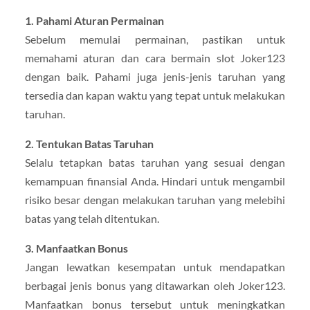
1. Pahami Aturan Permainan
Sebelum memulai permainan, pastikan untuk
memahami aturan dan cara bermain slot Joker123
dengan baik. Pahami juga jenis-jenis taruhan yang
tersedia dan kapan waktu yang tepat untuk melakukan
taruhan.
2. Tentukan Batas Taruhan
Selalu tetapkan batas taruhan yang sesuai dengan
kemampuan finansial Anda. Hindari untuk mengambil
risiko besar dengan melakukan taruhan yang melebihi
batas yang telah ditentukan.
3. Manfaatkan Bonus
Jangan lewatkan kesempatan untuk mendapatkan
berbagai jenis bonus yang ditawarkan oleh Joker123.
Manfaatkan bonus tersebut untuk meningkatkan