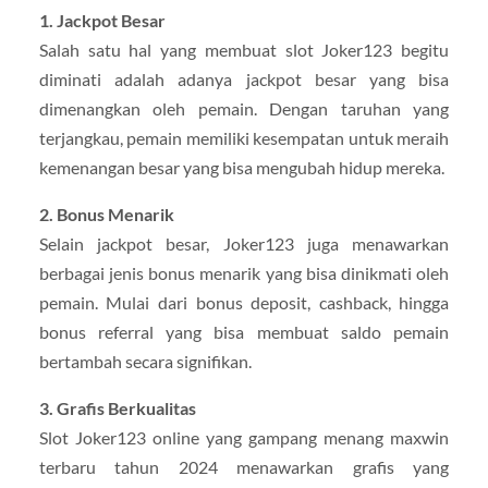
1. Jackpot Besar
Salah satu hal yang membuat slot Joker123 begitu
diminati adalah adanya jackpot besar yang bisa
dimenangkan oleh pemain. Dengan taruhan yang
terjangkau, pemain memiliki kesempatan untuk meraih
kemenangan besar yang bisa mengubah hidup mereka.
2. Bonus Menarik
Selain jackpot besar, Joker123 juga menawarkan
berbagai jenis bonus menarik yang bisa dinikmati oleh
pemain. Mulai dari bonus deposit, cashback, hingga
bonus referral yang bisa membuat saldo pemain
bertambah secara signifikan.
3. Grafis Berkualitas
Slot Joker123 online yang gampang menang maxwin
terbaru tahun 2024 menawarkan grafis yang