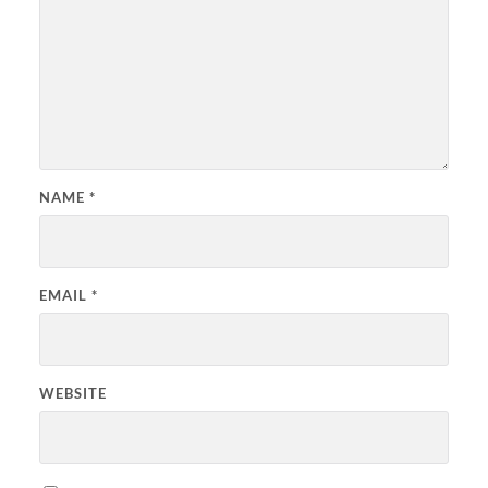
NAME
*
EMAIL
*
WEBSITE