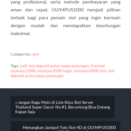
yang profesional, serta metode pembayaran yang
aman dan cepat, OLYMPUS1000 menjadi pilihan
terbaik bagi para pemain slot yang ingin bermain
dengan mudah dan mendapatkan keuntungan
maksimal.
Categories:
slot
Tags:
judi slot deposit pulsa tanpa potongan
,
livechat
olympus1000
,
olympus1000 login
,
olympus1000 slot
,
slot
deposit pulsa tanpa potongan
« Jangan Ragu Main di Link Situs Slot Server
Thailand Super Gacor No #1, Beruntung Bisa Datang
Kapan Saja
Menangkan Jackpot Toto Slot 4D di OLYMPUS1000