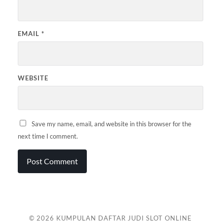
EMAIL
*
WEBSITE
Save my name, email, and website in this browser for the
next time I comment.
© 2026
KUMPULAN DAFTAR JUDI SLOT ONLINE