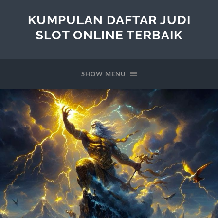
KUMPULAN DAFTAR JUDI
SLOT ONLINE TERBAIK
SHOW MENU