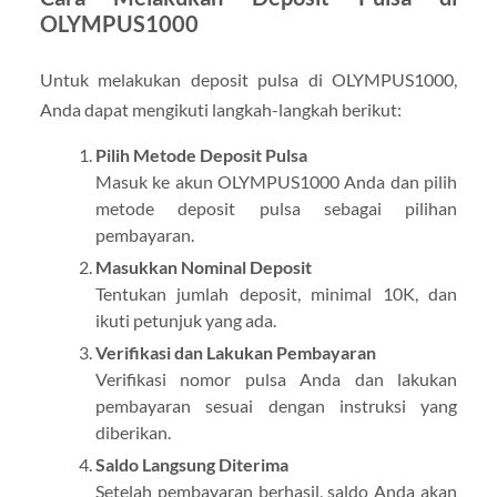
OLYMPUS1000
Untuk melakukan deposit pulsa di OLYMPUS1000,
Anda dapat mengikuti langkah-langkah berikut:
Pilih Metode Deposit Pulsa
Masuk ke akun OLYMPUS1000 Anda dan pilih
metode deposit pulsa sebagai pilihan
pembayaran.
Masukkan Nominal Deposit
Tentukan jumlah deposit, minimal 10K, dan
ikuti petunjuk yang ada.
Verifikasi dan Lakukan Pembayaran
Verifikasi nomor pulsa Anda dan lakukan
pembayaran sesuai dengan instruksi yang
diberikan.
Saldo Langsung Diterima
Setelah pembayaran berhasil, saldo Anda akan