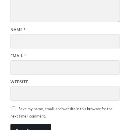
NAME
*
EMAIL
*
WEBSITE
Save my name, email, and website in this browser for the
next time I comment.