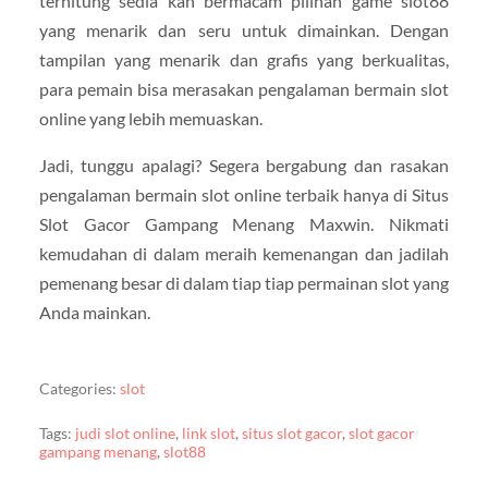
terhitung sedia kan bermacam pilihan game slot88
yang menarik dan seru untuk dimainkan. Dengan
tampilan yang menarik dan grafis yang berkualitas,
para pemain bisa merasakan pengalaman bermain slot
online yang lebih memuaskan.
Jadi, tunggu apalagi? Segera bergabung dan rasakan
pengalaman bermain slot online terbaik hanya di Situs
Slot Gacor Gampang Menang Maxwin. Nikmati
kemudahan di dalam meraih kemenangan dan jadilah
pemenang besar di dalam tiap tiap permainan slot yang
Anda mainkan.
Categories:
slot
Tags:
judi slot online
,
link slot
,
situs slot gacor
,
slot gacor
gampang menang
,
slot88