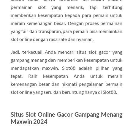
permainan slot yang menarik, tapi terhitung
memberikan kesempatan kepada para pemain untuk
meraih kemenangan besar. Dengan proses permainan
yang fair dan transparan, para pemain bisa memainkan
slot online dengan rasa safe dan nyaman.
Jadi, terkecuali Anda mencari situs slot gacor yang
gampang menang dan memberikan kesempatan untuk
mendapatkan maxwin, Slot88 adalah pilihan yang
tepat. Raih kesempatan Anda untuk meraih
kemenangan besar dan nikmati pengalaman bermain
slot online yang seru dan beruntung hanya di Slot88.
Situs Slot Online Gacor Gampang Menang
Maxwin 2024