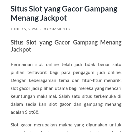
Situs Slot yang Gacor Gampang
Menang Jackpot
JUNE 15, 2024
/
0 COMMENTS
Situs Slot yang Gacor Gampang Menang
Jackpot
Permainan slot online telah jadi tidak benar satu
pilihan terfavorit bagi para pengagum judi online.
Dengan keberagaman tema dan fitur-fitur menarik,
slot gacor jadi pilihan utama bagi mereka yang mencari
keuntungan maksimal. Salah satu situs terkemuka di
dalam sedia kan slot gacor dan gampang menang
adalah Slot88.
Slot gacor merupakan makna yang digunakan untuk