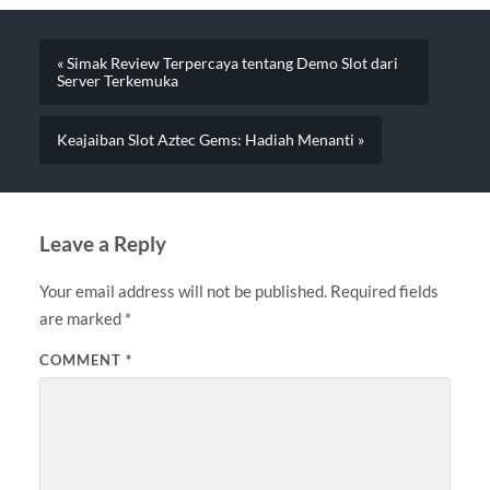
« Simak Review Terpercaya tentang Demo Slot dari
Server Terkemuka
Keajaiban Slot Aztec Gems: Hadiah Menanti »
Leave a Reply
Your email address will not be published.
Required fields
are marked
*
COMMENT
*