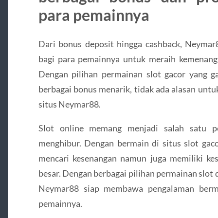
para pemainnya
Dari bonus deposit hingga cashback, Neym
bagi para pemainnya untuk meraih kemenanga
Dengan pilihan permainan slot gacor yang 
berbagai bonus menarik, tidak ada alasan unt
situs Neymar88.
Slot online memang menjadi salah satu 
menghibur. Dengan bermain di situs slot gac
mencari kesenangan namun juga memiliki k
besar. Dengan berbagai pilihan permainan slot
Neymar88 siap membawa pengalaman bermai
pemainnya.