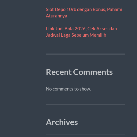
Slot Depo 10rb dengan Bonus, Pahami
Aturannya
Link Judi Bola 2026, Cek Akses dan
Jadwal Laga Sebelum Memilih
Recent Comments
No comments to show.
Archives