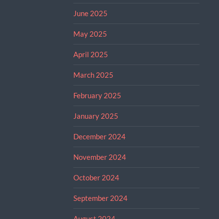
June 2025
May 2025
April 2025
March 2025
February 2025
January 2025
December 2024
November 2024
October 2024
September 2024
August 2024