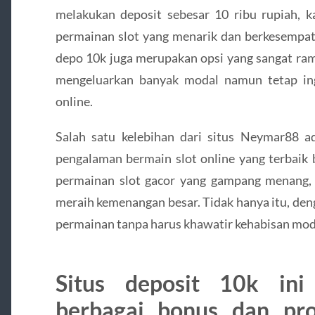
melakukan deposit sebesar 10 ribu rupiah, 
permainan slot yang menarik dan berkesempat
depo 10k juga merupakan opsi yang sangat ram
mengeluarkan banyak modal namun tetap ing
online.
Salah satu kelebihan dari situs Neymar88 
pengalaman bermain slot online yang terbaik 
permainan slot gacor yang gampang menang,
meraih kemenangan besar. Tidak hanya itu, den
permainan tanpa harus khawatir kehabisan mod
Situs deposit 10k in
berbagai bonus dan pr