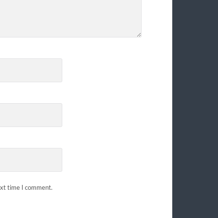
ext time I comment.