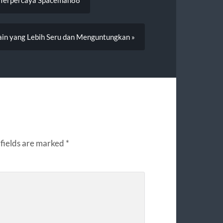
2 Terpercaya Spaceman88
in yang Lebih Seru dan Menguntungkan »
fields are marked
*