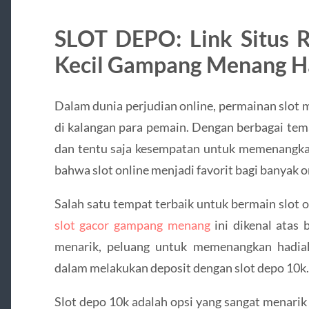
SLOT DEPO: Link Situs R
Kecil Gampang Menang Ha
Dalam dunia perjudian online, permainan slot m
di kalangan para pemain. Dengan berbagai tem
dan tentu saja kesempatan untuk memenangkan
bahwa slot online menjadi favorit bagi banyak o
Salah satu tempat terbaik untuk bermain slot o
slot gacor gampang menang
ini dikenal atas 
menarik, peluang untuk memenangkan hadiah
dalam melakukan deposit dengan slot depo 10k.
Slot depo 10k adalah opsi yang sangat menarik