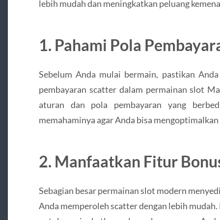
lebih mudah dan meningkatkan peluang kemen
1. Pahami Pola Pembayara
Sebelum Anda mulai bermain, pastikan And
pembayaran scatter dalam permainan slot Ma
aturan dan pola pembayaran yang berbeda
memahaminya agar Anda bisa mengoptimalkan 
2. Manfaatkan Fitur Bonu
Sebagian besar permainan slot modern menyedi
Anda memperoleh scatter dengan lebih mudah. M