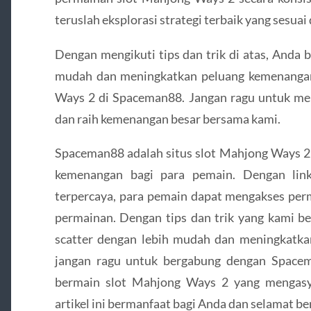
teruslah eksplorasi strategi terbaik yang sesua
Dengan mengikuti tips dan trik di atas, Anda 
mudah dan meningkatkan peluang kemenanga
Ways 2 di Spaceman88. Jangan ragu untuk m
dan raih kemenangan besar bersama kami.
Spaceman88 adalah situs slot Mahjong Ways 2
kemenangan bagi para pemain. Dengan link 
terpercaya, para pemain dapat mengakses per
permainan. Dengan tips dan trik yang kami b
scatter dengan lebih mudah dan meningkatka
jangan ragu untuk bergabung dengan Spacem
bermain slot Mahjong Ways 2 yang mengas
artikel ini bermanfaat bagi Anda dan selamat b