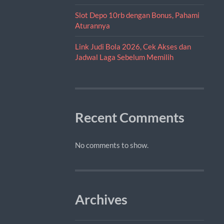
Slot Depo 10rb dengan Bonus, Pahami
Aturannya
Link Judi Bola 2026, Cek Akses dan
Jadwal Laga Sebelum Memilih
Recent Comments
No comments to show.
Archives