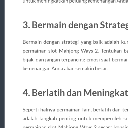
untuk meningkatkan peluang kemenangan Anda 
3. Bermain dengan Strate
Bermain dengan strategi yang baik adalah ku
permainan slot Mahjong Ways 2. Tentukan ba
bijak, dan jangan terpancing emosi saat bermai
kemenangan Anda akan semakin besar.
4. Berlatih dan Meningkat
Seperti halnya permainan lain, berlatih dan t
adalah langkah penting untuk memperoleh s
permainan slot Mahjong Ways 2 secara konsist