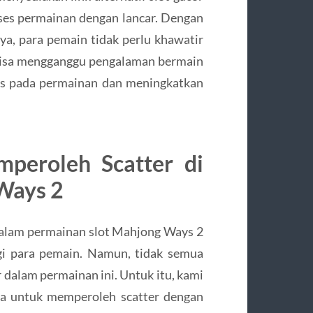
es permainan dengan lancar. Dengan
caya, para pemain tidak perlu khawatir
bisa mengganggu pengalaman bermain
us pada permainan dan meningkatkan
mperoleh Scatter di
Ways 2
dalam permainan slot Mahjong Ways 2
i para pemain. Namun, tidak semua
dalam permainan ini. Untuk itu, kami
ra untuk memperoleh scatter dengan