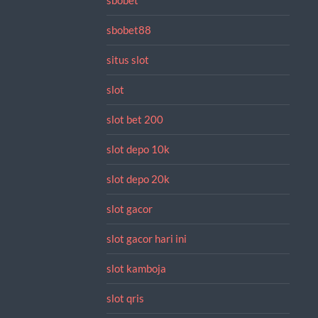
sbobet88
situs slot
slot
slot bet 200
slot depo 10k
slot depo 20k
slot gacor
slot gacor hari ini
slot kamboja
slot qris