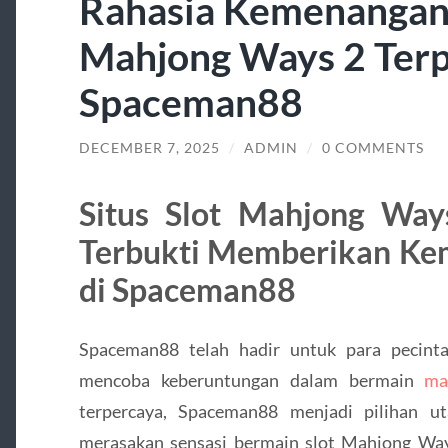
Rahasia Kemenangan d
Mahjong Ways 2 Ter
Spaceman88
DECEMBER 7, 2025
/
ADMIN
/
0 COMMENTS
Situs Slot Mahjong Way
Terbukti Memberikan Ke
di Spaceman88
Spaceman88 telah hadir untuk para pecinta
mencoba keberuntungan dalam bermain
ma
terpercaya, Spaceman88 menjadi pilihan u
merasakan sensasi bermain slot Mahjong W