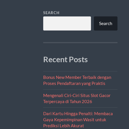
SEARCH
Search
Recent Posts
Bonus New Member Terbaik dengan
Proses Pendaftaran yang Praktis
Mengenali Ciri-Ciri Situs Slot Gacor
Terpercaya di Tahun 2026
Dari Kartu Hingga Penalti: Membaca
Gaya Kepemimpinan Wasit untuk
Prediksi Lebih Akurat