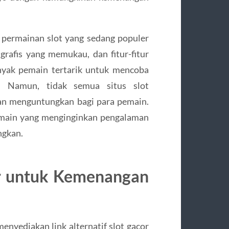
permainan slot yang sedang populer
grafis yang memukau, dan fitur-fitur
nyak pemain tertarik untuk mencoba
. Namun, tidak semua situs slot
an menguntungkan bagi para pemain.
emain yang menginginkan pengalaman
ngkan.
or untuk Kemenangan
enyediakan link alternatif slot gacor