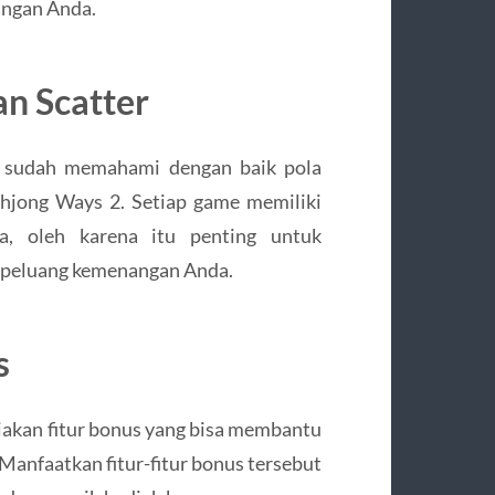
angan Anda.
n Scatter
a sudah memahami dengan baik pola
hjong Ways 2. Setiap game memiliki
, oleh karena itu penting untuk
peluang kemenangan Anda.
s
akan fitur bonus yang bisa membantu
anfaatkan fitur-fitur bonus tersebut