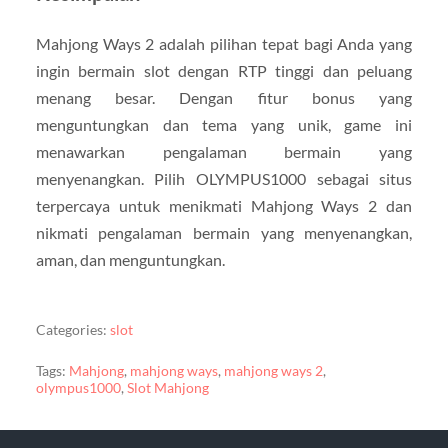
Mahjong Ways 2 adalah pilihan tepat bagi Anda yang
ingin bermain slot dengan RTP tinggi dan peluang
menang besar. Dengan fitur bonus yang
menguntungkan dan tema yang unik, game ini
menawarkan pengalaman bermain yang
menyenangkan. Pilih OLYMPUS1000 sebagai situs
terpercaya untuk menikmati Mahjong Ways 2 dan
nikmati pengalaman bermain yang menyenangkan,
aman, dan menguntungkan.
Categories:
slot
Tags:
Mahjong
,
mahjong ways
,
mahjong ways 2
,
olympus1000
,
Slot Mahjong