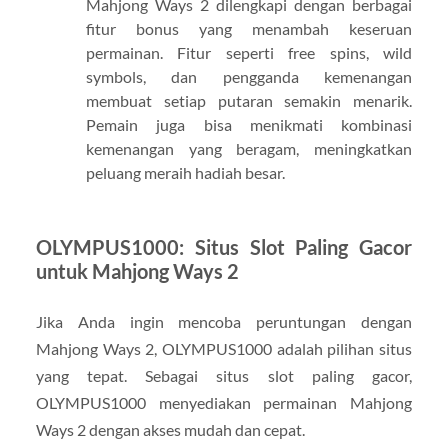
Mahjong Ways 2 dilengkapi dengan berbagai
fitur bonus yang menambah keseruan
permainan. Fitur seperti free spins, wild
symbols, dan pengganda kemenangan
membuat setiap putaran semakin menarik.
Pemain juga bisa menikmati kombinasi
kemenangan yang beragam, meningkatkan
peluang meraih hadiah besar.
OLYMPUS1000: Situs Slot Paling Gacor
untuk Mahjong Ways 2
Jika Anda ingin mencoba peruntungan dengan
Mahjong Ways 2, OLYMPUS1000 adalah pilihan situs
yang tepat. Sebagai situs slot paling gacor,
OLYMPUS1000 menyediakan permainan Mahjong
Ways 2 dengan akses mudah dan cepat.