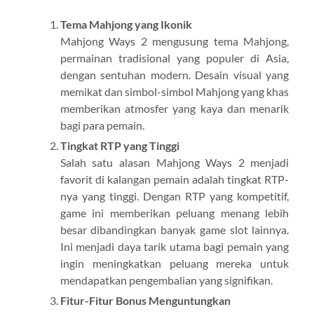
Tema Mahjong yang Ikonik
Mahjong Ways 2 mengusung tema Mahjong,
permainan tradisional yang populer di Asia,
dengan sentuhan modern. Desain visual yang
memikat dan simbol-simbol Mahjong yang khas
memberikan atmosfer yang kaya dan menarik
bagi para pemain.
Tingkat RTP yang Tinggi
Salah satu alasan Mahjong Ways 2 menjadi
favorit di kalangan pemain adalah tingkat RTP-
nya yang tinggi. Dengan RTP yang kompetitif,
game ini memberikan peluang menang lebih
besar dibandingkan banyak game slot lainnya.
Ini menjadi daya tarik utama bagi pemain yang
ingin meningkatkan peluang mereka untuk
mendapatkan pengembalian yang signifikan.
Fitur-Fitur Bonus Menguntungkan