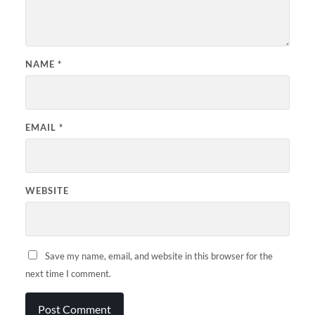
NAME
*
EMAIL
*
WEBSITE
Save my name, email, and website in this browser for the
next time I comment.