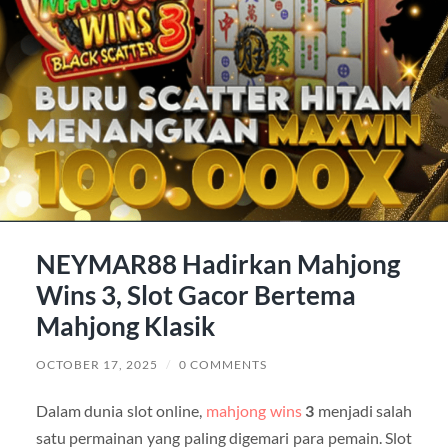
NEYMAR88 Hadirkan Mahjong
Wins 3, Slot Gacor Bertema
Mahjong Klasik
OCTOBER 17, 2025
/
0 COMMENTS
Dalam dunia slot online,
mahjong wins
3
menjadi salah
satu permainan yang paling digemari para pemain. Slot