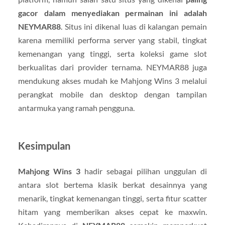
gacor dalam menyediakan permainan ini adalah
NEYMAR88
. Situs ini dikenal luas di kalangan pemain
karena memiliki performa server yang stabil, tingkat
kemenangan yang tinggi, serta koleksi game slot
berkualitas dari provider ternama. NEYMAR88 juga
mendukung akses mudah ke Mahjong Wins 3 melalui
perangkat mobile dan desktop dengan tampilan
antarmuka yang ramah pengguna.
Kesimpulan
Mahjong Wins 3
hadir sebagai pilihan unggulan di
antara slot bertema klasik berkat desainnya yang
menarik, tingkat kemenangan tinggi, serta fitur scatter
hitam yang memberikan akses cepat ke maxwin.