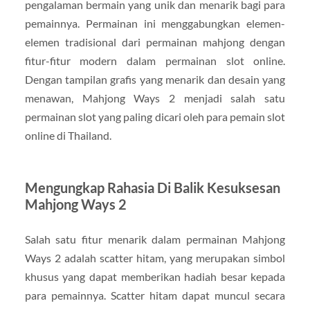
pengalaman bermain yang unik dan menarik bagi para
pemainnya. Permainan ini menggabungkan elemen-
elemen tradisional dari permainan mahjong dengan
fitur-fitur modern dalam permainan slot online.
Dengan tampilan grafis yang menarik dan desain yang
menawan, Mahjong Ways 2 menjadi salah satu
permainan slot yang paling dicari oleh para pemain slot
online di Thailand.
Mengungkap Rahasia Di Balik Kesuksesan
Mahjong Ways 2
Salah satu fitur menarik dalam permainan Mahjong
Ways 2 adalah scatter hitam, yang merupakan simbol
khusus yang dapat memberikan hadiah besar kepada
para pemainnya. Scatter hitam dapat muncul secara