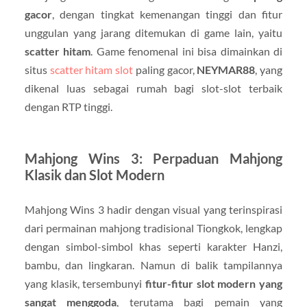
gacor
, dengan tingkat kemenangan tinggi dan fitur
unggulan yang jarang ditemukan di game lain, yaitu
scatter hitam
. Game fenomenal ini bisa dimainkan di
situs
scatter hitam slot
paling gacor,
NEYMAR88
, yang
dikenal luas sebagai rumah bagi slot-slot terbaik
dengan RTP tinggi.
Mahjong Wins 3: Perpaduan Mahjong
Klasik dan Slot Modern
Mahjong Wins 3 hadir dengan visual yang terinspirasi
dari permainan mahjong tradisional Tiongkok, lengkap
dengan simbol-simbol khas seperti karakter Hanzi,
bambu, dan lingkaran. Namun di balik tampilannya
yang klasik, tersembunyi
fitur-fitur slot modern yang
sangat menggoda
, terutama bagi pemain yang