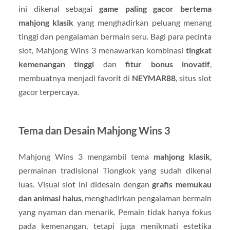
ini dikenal sebagai
game paling gacor bertema
mahjong klasik
yang menghadirkan peluang menang
tinggi dan pengalaman bermain seru. Bagi para pecinta
slot, Mahjong Wins 3 menawarkan kombinasi
tingkat
kemenangan tinggi
dan
fitur bonus inovatif
,
membuatnya menjadi favorit di
NEYMAR88
, situs slot
gacor terpercaya.
Tema dan Desain Mahjong Wins 3
Mahjong Wins 3 mengambil tema
mahjong klasik
,
permainan tradisional Tiongkok yang sudah dikenal
luas. Visual slot ini didesain dengan
grafis memukau
dan animasi halus
, menghadirkan pengalaman bermain
yang nyaman dan menarik. Pemain tidak hanya fokus
pada kemenangan, tetapi juga menikmati estetika