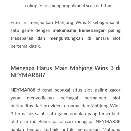
cukup fokus mengumpulkan 4 scatter hitam.
Fitur ini menjadikan Mahjong Wins 3 sebagai salah
satu game dengan
mekanisme kemenangan paling
transparan dan menguntungkan
di antara slot
bertema klasik.
Mengapa Harus Main Mahjong Wins 3 di
NEYMAR88?
NEYMAR88
dikenal sebagai situs slot paling gacor
yang menyediakan berbagai permainan slot
berkualitas dari provider ternama, dan Mahjong Wins
3 termasuk salah satu game andalan yang tersedia di
platform ini. Beberapa alasan mengapa NEYMAR88
adalah tempat terbaik untuk memainkan Mahjong