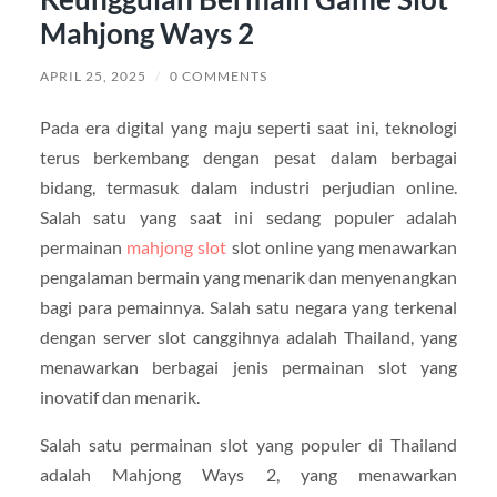
Mahjong Ways 2
APRIL 25, 2025
/
0 COMMENTS
Pada era digital yang maju seperti saat ini, teknologi
terus berkembang dengan pesat dalam berbagai
bidang, termasuk dalam industri perjudian online.
Salah satu yang saat ini sedang populer adalah
permainan
mahjong slot
slot online yang menawarkan
pengalaman bermain yang menarik dan menyenangkan
bagi para pemainnya. Salah satu negara yang terkenal
dengan server slot canggihnya adalah Thailand, yang
menawarkan berbagai jenis permainan slot yang
inovatif dan menarik.
Salah satu permainan slot yang populer di Thailand
adalah Mahjong Ways 2, yang menawarkan