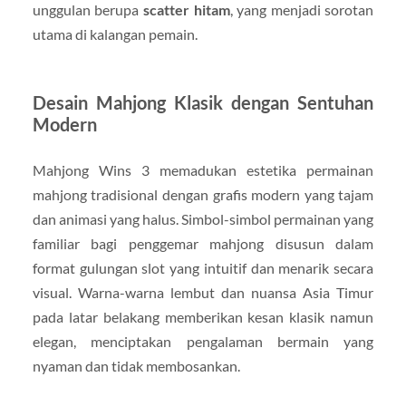
unggulan berupa
scatter hitam
, yang menjadi sorotan
utama di kalangan pemain.
Desain Mahjong Klasik dengan Sentuhan
Modern
Mahjong Wins 3 memadukan estetika permainan
mahjong tradisional dengan grafis modern yang tajam
dan animasi yang halus. Simbol-simbol permainan yang
familiar bagi penggemar mahjong disusun dalam
format gulungan slot yang intuitif dan menarik secara
visual. Warna-warna lembut dan nuansa Asia Timur
pada latar belakang memberikan kesan klasik namun
elegan, menciptakan pengalaman bermain yang
nyaman dan tidak membosankan.