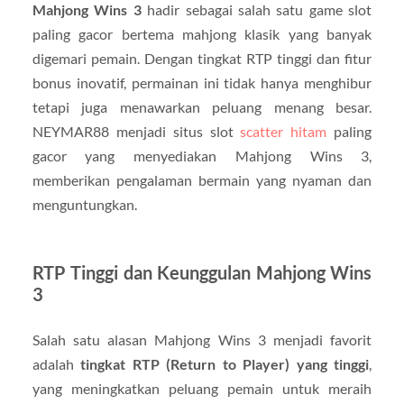
Mahjong Wins 3
hadir sebagai salah satu game slot
paling gacor bertema mahjong klasik yang banyak
digemari pemain. Dengan tingkat RTP tinggi dan fitur
bonus inovatif, permainan ini tidak hanya menghibur
tetapi juga menawarkan peluang menang besar.
NEYMAR88 menjadi situs slot
scatter hitam
paling
gacor yang menyediakan Mahjong Wins 3,
memberikan pengalaman bermain yang nyaman dan
menguntungkan.
RTP Tinggi dan Keunggulan Mahjong Wins
3
Salah satu alasan Mahjong Wins 3 menjadi favorit
adalah
tingkat RTP (Return to Player) yang tinggi
,
yang meningkatkan peluang pemain untuk meraih