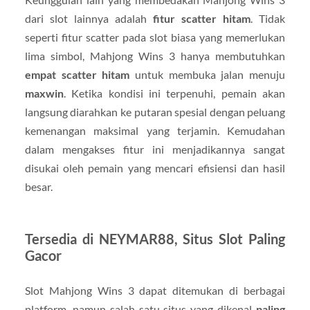
dari slot lainnya adalah
fitur scatter hitam
. Tidak
seperti fitur scatter pada slot biasa yang memerlukan
lima simbol, Mahjong Wins 3 hanya membutuhkan
empat scatter hitam
untuk membuka jalan menuju
maxwin
. Ketika kondisi ini terpenuhi, pemain akan
langsung diarahkan ke putaran spesial dengan peluang
kemenangan maksimal yang terjamin. Kemudahan
dalam mengakses fitur ini menjadikannya sangat
disukai oleh pemain yang mencari efisiensi dan hasil
besar.
Tersedia di NEYMAR88, Situs Slot Paling
Gacor
Slot Mahjong Wins 3 dapat ditemukan di berbagai
platform, namun salah satu situs yang dikenal
paling