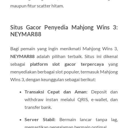
maupun fitur scatter hitam.
Situs Gacor Penyedia Mahjong Wins 3:
NEYMAR88
Bagi pemain yang ingin menikmati Mahjong Wins 3,
NEYMAR88
adalah pilihan terbaik. Situs ini dikenal
sebagai
platform slot gacor terpercaya
yang
menyediakan berbagai slot populer, termasuk Mahjong
Wins 3, dengan keunggulan sebagai berikut:
Transaksi Cepat dan Aman:
Deposit dan
withdraw instan melalui QRIS, e-wallet, dan
transfer bank.
Server Stabil:
Bermain lancar tanpa lag,
memastikan pengalaman bermain optimal.