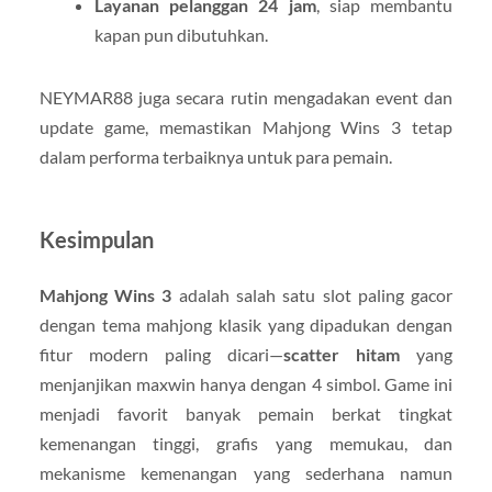
Layanan pelanggan 24 jam
, siap membantu
kapan pun dibutuhkan.
NEYMAR88 juga secara rutin mengadakan event dan
update game, memastikan Mahjong Wins 3 tetap
dalam performa terbaiknya untuk para pemain.
Kesimpulan
Mahjong Wins 3
adalah salah satu slot paling gacor
dengan tema mahjong klasik yang dipadukan dengan
fitur modern paling dicari—
scatter hitam
yang
menjanjikan maxwin hanya dengan 4 simbol. Game ini
menjadi favorit banyak pemain berkat tingkat
kemenangan tinggi, grafis yang memukau, dan
mekanisme kemenangan yang sederhana namun