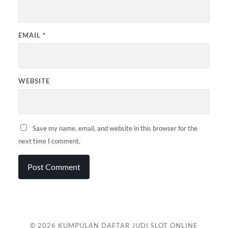
EMAIL
*
WEBSITE
Save my name, email, and website in this browser for the
next time I comment.
© 2026
KUMPULAN DAFTAR JUDI SLOT ONLINE