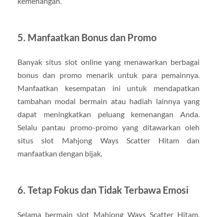
kemenangan.
5. Manfaatkan Bonus dan Promo
Banyak situs slot online yang menawarkan berbagai
bonus dan promo menarik untuk para pemainnya.
Manfaatkan kesempatan ini untuk mendapatkan
tambahan modal bermain atau hadiah lainnya yang
dapat meningkatkan peluang kemenangan Anda.
Selalu pantau promo-promo yang ditawarkan oleh
situs slot Mahjong Ways Scatter Hitam dan
manfaatkan dengan bijak.
6. Tetap Fokus dan Tidak Terbawa Emosi
Selama bermain slot Mahjong Ways Scatter Hitam,