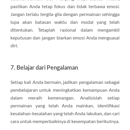
pastikan Anda tetap fokus dan tidak terbawa emosi.
Jangan terlalu tergila-gila dengan permainan sehingga
lupa akan batasan waktu dan modal yang telah
ditentukan. Tetaplah rasional dalam mengambil
keputusan dan jangan biarkan emosi Anda menguasai
diri.
7. Belajar dari Pengalaman
Setiap kali Anda bermain, jadikan pengalaman sebagai
pembelajaran untuk meningkatkan kemampuan Anda
dalam meraih kemenangan. Analisislah setiap
permainan yang telah Anda mainkan, identifikasi
kesalahan-kesalahan yang telah Anda lakukan, dan cari
cara untuk memperbaikinya di kesempatan berikutnya.