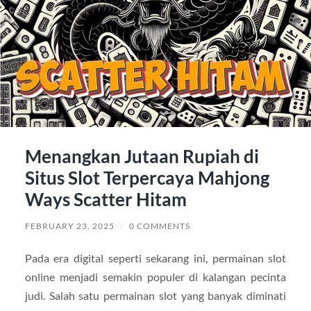
Menangkan Jutaan Rupiah di
Situs Slot Terpercaya Mahjong
Ways Scatter Hitam
FEBRUARY 23, 2025
/
0 COMMENTS
Pada era digital seperti sekarang ini, permainan slot
online menjadi semakin populer di kalangan pecinta
judi. Salah satu permainan slot yang banyak diminati