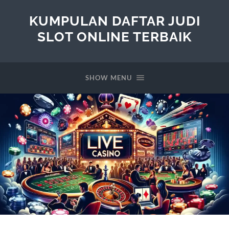
KUMPULAN DAFTAR JUDI
SLOT ONLINE TERBAIK
SHOW MENU