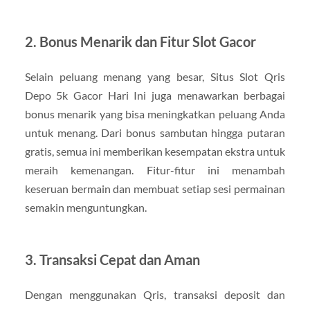
2.
Bonus Menarik dan Fitur Slot Gacor
Selain peluang menang yang besar, Situs Slot Qris
Depo 5k Gacor Hari Ini juga menawarkan berbagai
bonus menarik yang bisa meningkatkan peluang Anda
untuk menang. Dari bonus sambutan hingga putaran
gratis, semua ini memberikan kesempatan ekstra untuk
meraih kemenangan. Fitur-fitur ini menambah
keseruan bermain dan membuat setiap sesi permainan
semakin menguntungkan.
3.
Transaksi Cepat dan Aman
Dengan menggunakan Qris, transaksi deposit dan