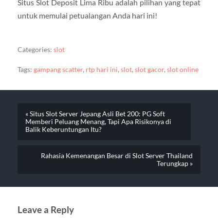
Situs Slot Deposit Lima Ribu adalah pilihan yang tepat
untuk memulai petualangan Anda hari ini!
Categories:
slot
Tags:
gampang scatter
,
rtp hari ini
,
slot
,
slot gacor
,
slot online
« Situs Slot Server Jepang Asli Bet 200: PG Soft
Memberi Peluang Menang, Tapi Apa Risikonya di
Balik Keberuntungan Itu?
Rahasia Kemenangan Besar di Slot Server Thailand
Terungkap »
Leave a Reply