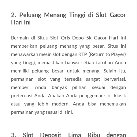
2.
Peluang Menang Tinggi di Slot Gacor
Hari Ini
Bermain di Situs Slot Qris Depo 5k Gacor Hari Ini
memberikan peluang menang yang besar. Situs ini
menawarkan mesin slot dengan RTP (Return to Player)
yang tinggi, memastikan bahwa setiap taruhan Anda
memiliki peluang besar untuk menang. Selain itu,
permainan slot yang tersedia sangat bervariasi,
memberi Anda banyak pilihan sesuai dengan
preferensi Anda. Apakah Anda penggemar slot klasik
atau yang lebih modern, Anda bisa menemukan
permainan yang sesuai di sini.
3.
Slot Deposit Lima Ribu dengan