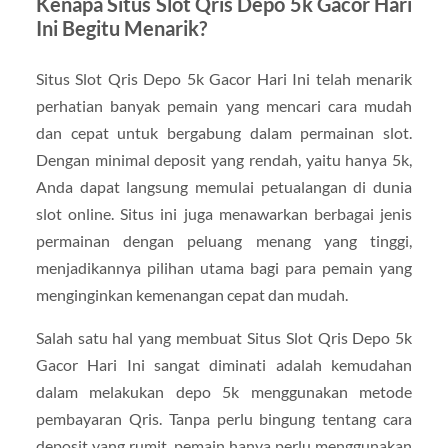
Kenapa
Situs Slot Qris Depo 5k Gacor Hari
Ini
Begitu Menarik?
Situs Slot Qris Depo 5k Gacor Hari Ini telah menarik
perhatian banyak pemain yang mencari cara mudah
dan cepat untuk bergabung dalam permainan slot.
Dengan minimal deposit yang rendah, yaitu hanya 5k,
Anda dapat langsung memulai petualangan di dunia
slot online. Situs ini juga menawarkan berbagai jenis
permainan dengan peluang menang yang tinggi,
menjadikannya pilihan utama bagi para pemain yang
menginginkan kemenangan cepat dan mudah.
Salah satu hal yang membuat Situs Slot Qris Depo 5k
Gacor Hari Ini sangat diminati adalah kemudahan
dalam melakukan depo 5k menggunakan metode
pembayaran Qris. Tanpa perlu bingung tentang cara
deposit yang rumit, pemain hanya perlu menggunakan