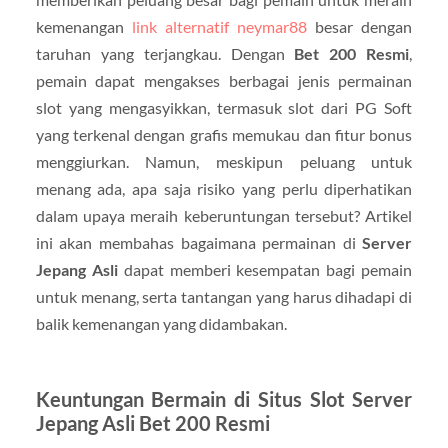
kemenangan
link alternatif neymar88
besar dengan
taruhan yang terjangkau. Dengan
Bet 200 Resmi
,
pemain dapat mengakses berbagai jenis permainan
slot yang mengasyikkan, termasuk slot dari PG Soft
yang terkenal dengan grafis memukau dan fitur bonus
menggiurkan. Namun, meskipun peluang untuk
menang ada, apa saja risiko yang perlu diperhatikan
dalam upaya meraih keberuntungan tersebut? Artikel
ini akan membahas bagaimana permainan di
Server
Jepang Asli
dapat memberi kesempatan bagi pemain
untuk menang, serta tantangan yang harus dihadapi di
balik kemenangan yang didambakan.
Keuntungan Bermain di
Situs Slot Server
Jepang Asli Bet 200 Resmi