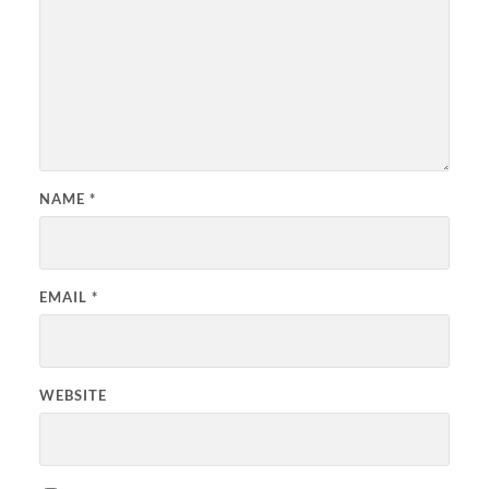
NAME
*
EMAIL
*
WEBSITE