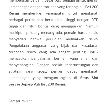
memberikan peluang besar bagi pemain untuk meraih
kemenangan dengan taruhan yang terjangkau.
Bet 200
Resmi
memberikan kesempatan untuk menikmati
berbagai permainan berkualitas tinggi dengan RTP
tinggi dan fitur bonus yang menggiurkan. Namun,
meskipun peluang menang ada, pemain harus selalu
menyadari bahwa perjudian melibatkan risiko.
Pengelolaan anggaran yang bijak dan kesadaran
terhadap risiko yang ada sangat penting untuk
memastikan pengalaman bermain yang aman dan
menyenangkan. Dengan sedikit keberuntungan dan
strategi yang tepat, pemain dapat menikmati
kemenangan yang menguntungkan di
Situs Slot
Server Jepang Asli Bet 200 Resmi
.
Categories:
slot