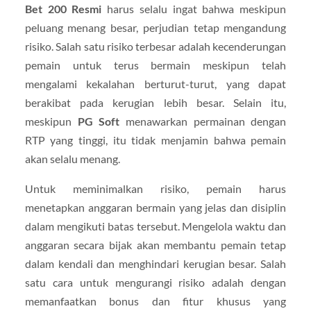
Bet 200 Resmi
harus selalu ingat bahwa meskipun
peluang menang besar, perjudian tetap mengandung
risiko. Salah satu risiko terbesar adalah kecenderungan
pemain untuk terus bermain meskipun telah
mengalami kekalahan berturut-turut, yang dapat
berakibat pada kerugian lebih besar. Selain itu,
meskipun
PG Soft
menawarkan permainan dengan
RTP yang tinggi, itu tidak menjamin bahwa pemain
akan selalu menang.
Untuk meminimalkan risiko, pemain harus
menetapkan anggaran bermain yang jelas dan disiplin
dalam mengikuti batas tersebut. Mengelola waktu dan
anggaran secara bijak akan membantu pemain tetap
dalam kendali dan menghindari kerugian besar. Salah
satu cara untuk mengurangi risiko adalah dengan
memanfaatkan bonus dan fitur khusus yang