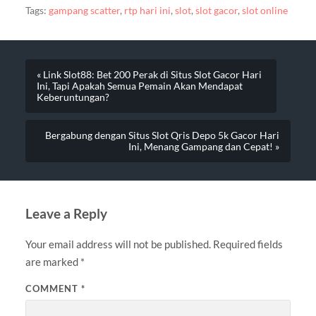
Tags:
gampang scatter
,
rtp hari ini
,
slot
,
slot gacor
,
slot online
« Link Slot88: Bet 200 Perak di Situs Slot Gacor Hari
Ini, Tapi Apakah Semua Pemain Akan Mendapat
Keberuntungan?
Bergabung dengan Situs Slot Qris Depo 5k Gacor Hari
Ini, Menang Gampang dan Cepat! »
Leave a Reply
Your email address will not be published.
Required fields
are marked
*
COMMENT
*