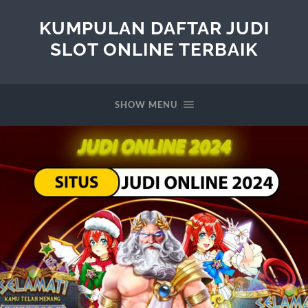
KUMPULAN DAFTAR JUDI
SLOT ONLINE TERBAIK
SHOW MENU