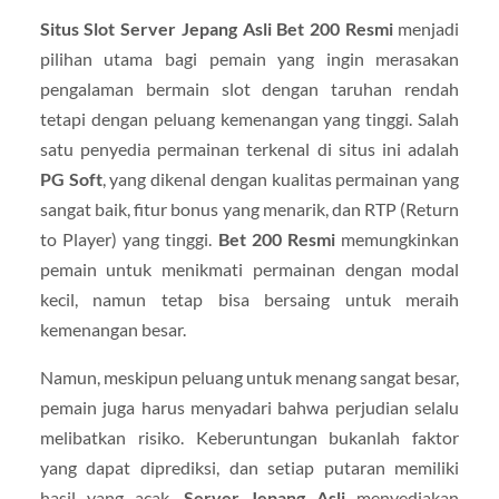
Situs Slot Server Jepang Asli Bet 200 Resmi
menjadi
pilihan utama bagi pemain yang ingin merasakan
pengalaman bermain slot dengan taruhan rendah
tetapi dengan peluang kemenangan yang tinggi. Salah
satu penyedia permainan terkenal di situs ini adalah
PG Soft
, yang dikenal dengan kualitas permainan yang
sangat baik, fitur bonus yang menarik, dan RTP (Return
to Player) yang tinggi.
Bet 200 Resmi
memungkinkan
pemain untuk menikmati permainan dengan modal
kecil, namun tetap bisa bersaing untuk meraih
kemenangan besar.
Namun, meskipun peluang untuk menang sangat besar,
pemain juga harus menyadari bahwa perjudian selalu
melibatkan risiko. Keberuntungan bukanlah faktor
yang dapat diprediksi, dan setiap putaran memiliki
hasil yang acak.
Server Jepang Asli
menyediakan