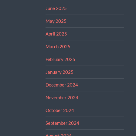
June 2025
May 2025
April 2025
March 2025
February 2025
January 2025
December 2024
November 2024
October 2024
September 2024
August 2024