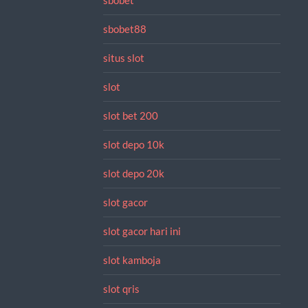
sbobet88
situs slot
slot
slot bet 200
slot depo 10k
slot depo 20k
slot gacor
slot gacor hari ini
slot kamboja
slot qris