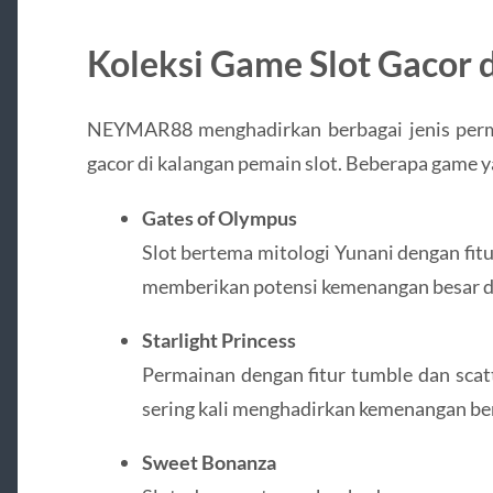
Koleksi Game Slot Gaco
NEYMAR88 menghadirkan berbagai jenis perma
gacor di kalangan pemain slot. Beberapa game ya
Gates of Olympus
Slot bertema mitologi Yunani dengan fitu
memberikan potensi kemenangan besar da
Starlight Princess
Permainan dengan fitur tumble dan scatt
sering kali menghadirkan kemenangan ber
Sweet Bonanza