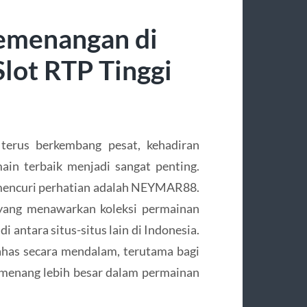
emenangan di
ot RTP Tinggi
 terus berkembang pesat, kehadiran
in terbaik menjadi sangat penting.
 mencuri perhatian adalah NEYMAR88.
r yang menawarkan koleksi permainan
i antara situs-situs lain di Indonesia.
has secara mendalam, terutama bagi
menang lebih besar dalam permainan