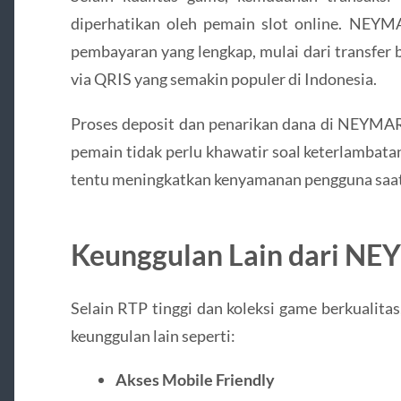
diperhatikan oleh pemain slot online. NEY
pembayaran yang lengkap, mulai dari transfer 
via QRIS yang semakin populer di Indonesia.
Proses deposit dan penarikan dana di NEYMAR
pemain tidak perlu khawatir soal keterlambata
tentu meningkatkan kenyamanan pengguna saat
Keunggulan Lain dari N
Selain RTP tinggi dan koleksi game berkualit
keunggulan lain seperti:
Akses Mobile Friendly