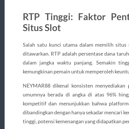
RTP Tinggi: Faktor Pen
Situs Slot
Salah satu kunci utama dalam memilih situs 
ditawarkan. RTP adalah persentase dana taru
dalam jangka waktu panjang. Semakin ting
kemungkinan pemain untuk memperoleh keuntung
NEYMAR88 dikenal konsisten menyediakan p
umumnya berada di angka di atas 96% hing
kompetitif dan menunjukkan bahwa platfor
dibandingkan dengan hanya sekadar mencari k
tinggi, potensi kemenangan yang didapatkan pema