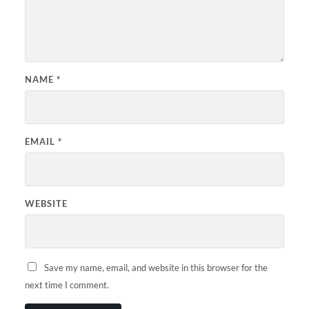
NAME
*
EMAIL
*
WEBSITE
Save my name, email, and website in this browser for the
next time I comment.