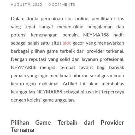
AUGUST 9, 2025
/
0 COMMENTS
Dalam dunia permainan slot online, pemilihan situs
yang tepat sangat menentukan pengalaman dan
potensi kemenangan pemain. NEYMAR88 hadir
sebagai salah satu situs
slot
gacor yang menawarkan
berbagai pilihan game terbaik dari provider terkenal.
Dengan reputasi yang solid dan layanan profesional,
NEYMAR88 menjadi tempat favorit bagi banyak
pemain yang ingin menikmati hiburan sekaligus meraih
keuntungan maksimal. Artikel ini akan membahas
keunggulan NEYMAR88 sebagai situs slot terpercaya
dengan koleksi game unggulan.
Pilihan Game Terbaik dari Provider
Ternama