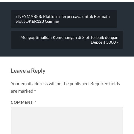
« NEYMAR88: Platform Terpercaya untuk Bermain
Slot JOKER123 Gaming
Mengoptimalkan Kemenangan di Slot Terbaik dengan
Deposit 5000 »
Leave a Reply
Your email address will not be published.
Required fields
are marked
*
COMMENT
*