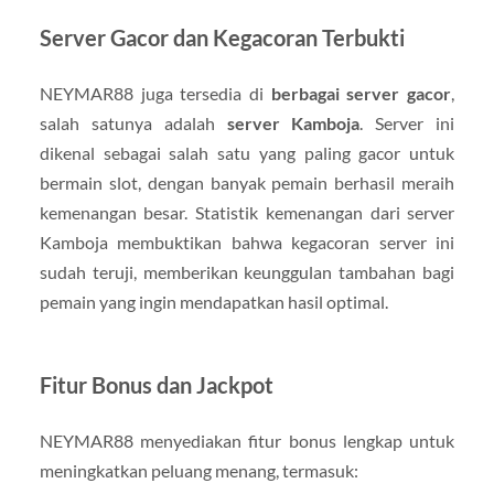
Server Gacor dan Kegacoran Terbukti
NEYMAR88 juga tersedia di
berbagai server gacor
,
salah satunya adalah
server Kamboja
. Server ini
dikenal sebagai salah satu yang paling gacor untuk
bermain slot, dengan banyak pemain berhasil meraih
kemenangan besar. Statistik kemenangan dari server
Kamboja membuktikan bahwa kegacoran server ini
sudah teruji, memberikan keunggulan tambahan bagi
pemain yang ingin mendapatkan hasil optimal.
Fitur Bonus dan Jackpot
NEYMAR88 menyediakan fitur bonus lengkap untuk
meningkatkan peluang menang, termasuk: