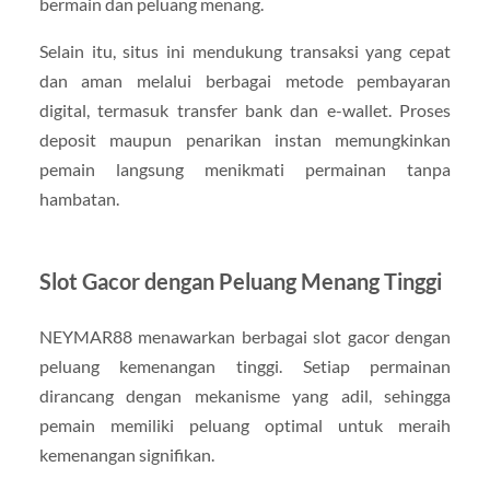
bermain dan peluang menang.
Selain itu, situs ini mendukung transaksi yang cepat
dan aman melalui berbagai metode pembayaran
digital, termasuk transfer bank dan e-wallet. Proses
deposit maupun penarikan instan memungkinkan
pemain langsung menikmati permainan tanpa
hambatan.
Slot Gacor dengan Peluang Menang Tinggi
NEYMAR88 menawarkan berbagai slot gacor dengan
peluang kemenangan tinggi. Setiap permainan
dirancang dengan mekanisme yang adil, sehingga
pemain memiliki peluang optimal untuk meraih
kemenangan signifikan.