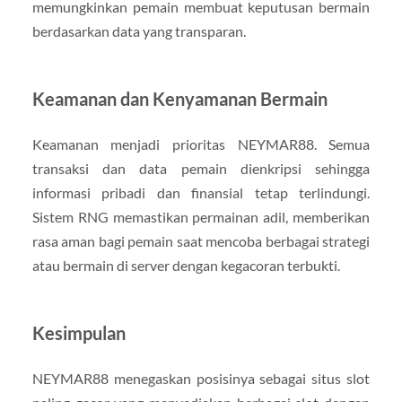
memungkinkan pemain membuat keputusan bermain
berdasarkan data yang transparan.
Keamanan dan Kenyamanan Bermain
Keamanan menjadi prioritas NEYMAR88. Semua
transaksi dan data pemain dienkripsi sehingga
informasi pribadi dan finansial tetap terlindungi.
Sistem RNG memastikan permainan adil, memberikan
rasa aman bagi pemain saat mencoba berbagai strategi
atau bermain di server dengan kegacoran terbukti.
Kesimpulan
NEYMAR88 menegaskan posisinya sebagai situs slot