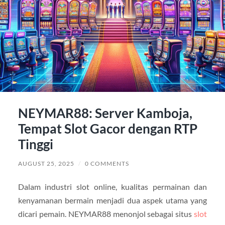
NEYMAR88: Server Kamboja,
Tempat Slot Gacor dengan RTP
Tinggi
AUGUST 25, 2025
/
0 COMMENTS
Dalam industri slot online, kualitas permainan dan
kenyamanan bermain menjadi dua aspek utama yang
dicari pemain. NEYMAR88 menonjol sebagai situs
slot