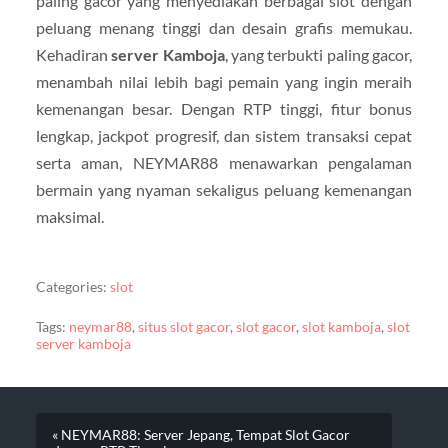
paling gacor yang menyediakan berbagai slot dengan
peluang menang tinggi dan desain grafis memukau.
Kehadiran
server Kamboja
, yang terbukti paling gacor,
menambah nilai lebih bagi pemain yang ingin meraih
kemenangan besar. Dengan RTP tinggi, fitur bonus
lengkap, jackpot progresif, dan sistem transaksi cepat
serta aman, NEYMAR88 menawarkan pengalaman
bermain yang nyaman sekaligus peluang kemenangan
maksimal.
Categories:
slot
Tags:
neymar88
,
situs slot gacor
,
slot gacor
,
slot kamboja
,
slot
server kamboja
« NEYMAR88: Server Jepang, Tempat Slot Gacor