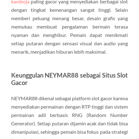
kamboja
paling gacor yang menyediakan berbagai slot
dengan tingkat kemenangan sangat tinggi. Selain
memberi peluang menang besar, desain grafis yang
memukau membuat pengalaman bermain terasa
nyaman dan menghibur. Pemain dapat menikmati
setiap putaran dengan sensasi visual dan audio yang
menarik, menjadikan hiburan lebih maksimal.
Keunggulan NEYMAR88 sebagai Situs Slot
Gacor
NEYMAR88 dikenal sebagai platform slot gacor karena
menyediakan permainan dengan RTP tinggi dan sistem
permainan adil berbasis RNG (Random Number
Generator). Setiap putaran dijamin acak dan tidak bisa
dimanipulasi, sehingga pemain bisa fokus pada strategi