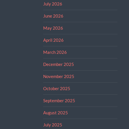
July 2026
June 2026
May 2026
April 2026
March 2026
December 2025
November 2025
October 2025
September 2025
August 2025
July 2025