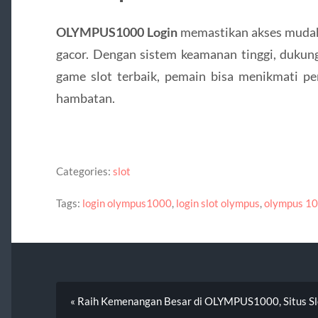
OLYMPUS1000 Login
memastikan akses mudah, 
gacor. Dengan sistem keamanan tinggi, dukung
game slot terbaik, pemain bisa menikmati pe
hambatan.
Categories:
slot
Tags:
login olympus1000
,
login slot olympus
,
olympus 1
« Raih Kemenangan Besar di OLYMPUS1000, Situs Sl