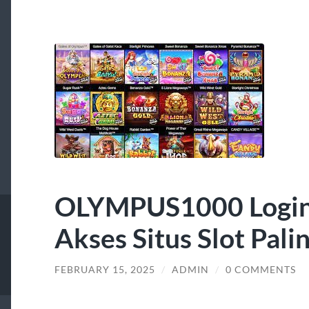
OLYMPUS1000 Login
Akses Situs Slot Pali
FEBRUARY 15, 2025
/
ADMIN
/
0 COMMENTS