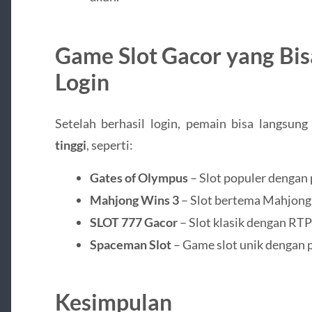
Game Slot Gacor yang Bis
Login
Setelah berhasil login, pemain bisa langsun
tinggi
, seperti:
Gates of Olympus
– Slot populer dengan
Mahjong Wins 3
– Slot bertema Mahjong
SLOT 777 Gacor
– Slot klasik dengan RTP
Spaceman Slot
– Game slot unik dengan 
Kesimpulan