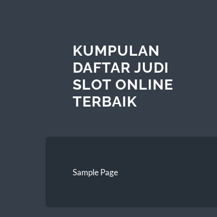
KUMPULAN
DAFTAR JUDI
SLOT ONLINE
TERBAIK
Sample Page