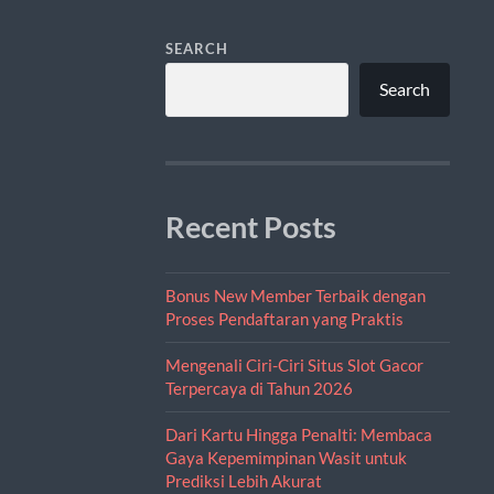
SEARCH
Search
Recent Posts
Bonus New Member Terbaik dengan
Proses Pendaftaran yang Praktis
Mengenali Ciri-Ciri Situs Slot Gacor
Terpercaya di Tahun 2026
Dari Kartu Hingga Penalti: Membaca
Gaya Kepemimpinan Wasit untuk
Prediksi Lebih Akurat