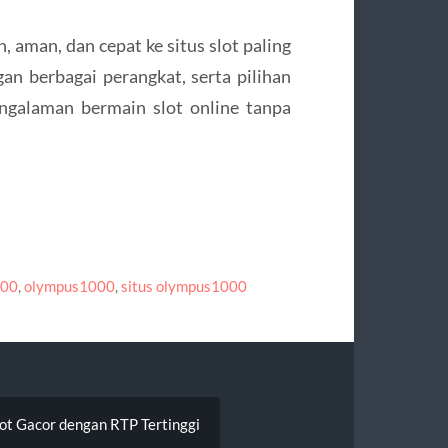
aman, dan cepat ke situs slot paling
an berbagai perangkat, serta pilihan
ngalaman bermain slot online tanpa
000
,
olympus1000
,
situs olympus1000
ot Gacor dengan RTP Tertinggi