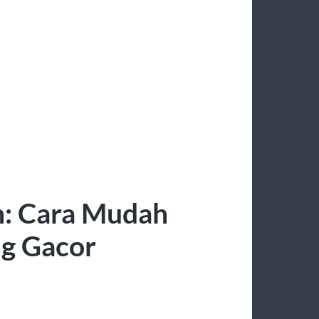
: Cara Mudah
ng Gacor