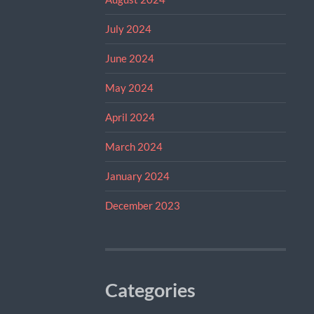
July 2024
June 2024
May 2024
April 2024
March 2024
January 2024
December 2023
Categories