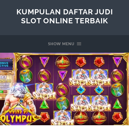
KUMPULAN DAFTAR JUDI
SLOT ONLINE TERBAIK
SHOW MENU