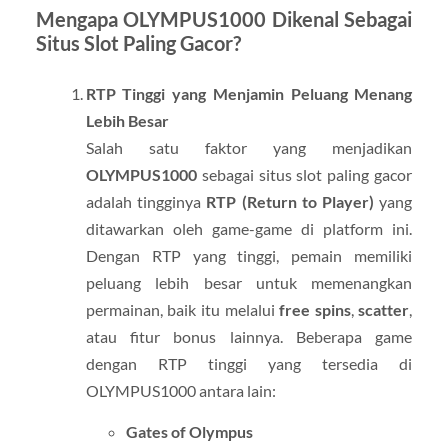
Mengapa OLYMPUS1000 Dikenal Sebagai
Situs Slot Paling Gacor?
RTP Tinggi yang Menjamin Peluang Menang
Lebih Besar
Salah satu faktor yang menjadikan
OLYMPUS1000
sebagai situs slot paling gacor
adalah tingginya
RTP (Return to Player)
yang
ditawarkan oleh game-game di platform ini.
Dengan RTP yang tinggi, pemain memiliki
peluang lebih besar untuk memenangkan
permainan, baik itu melalui
free spins
,
scatter
,
atau fitur bonus lainnya. Beberapa game
dengan RTP tinggi yang tersedia di
OLYMPUS1000 antara lain:
Gates of Olympus