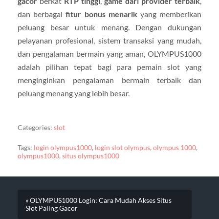
gacor
berkat
RTP tinggi
,
game dari provider terbaik
,
dan berbagai
fitur bonus menarik
yang memberikan
peluang besar untuk menang. Dengan dukungan
pelayanan profesional, sistem transaksi yang mudah,
dan pengalaman bermain yang aman, OLYMPUS1000
adalah pilihan tepat bagi para pemain slot yang
menginginkan pengalaman bermain terbaik dan
peluang menang yang lebih besar.
Categories:
slot
Tags:
login olympus1000
,
login slot olympus
,
olympus 1000
,
olympus1000
,
situs olympus1000
« OLYMPUS1000 Login: Cara Mudah Akses Situs
Slot Paling Gacor