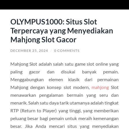
OLYMPUS1000: Situs Slot
Terpercaya yang Menyediakan
Mahjong Slot Gacor
DECEMBER 25, 2024
/
0 COMMENTS
Mahjong Slot adalah salah satu game slot online yang
paling gacor dan disukai banyak pemain.
Menggabungkan elemen klasik dari permainan
Mahjong dengan konsep slot modern,
mahjong
Slot
menawarkan pengalaman bermain yang seru dan
menarik. Salah satu daya tarik utamanya adalah tingkat
RTP (Return to Player) yang tinggi, yang memberikan
peluang besar bagi pemain untuk meraih kemenangan
besar. Jika Anda mencari situs yang menyediakan