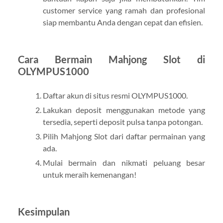
customer service yang ramah dan profesional
siap membantu Anda dengan cepat dan efisien.
Cara Bermain Mahjong Slot di
OLYMPUS1000
Daftar akun di situs resmi OLYMPUS1000.
Lakukan deposit menggunakan metode yang
tersedia, seperti deposit pulsa tanpa potongan.
Pilih Mahjong Slot dari daftar permainan yang
ada.
Mulai bermain dan nikmati peluang besar
untuk meraih kemenangan!
Kesimpulan