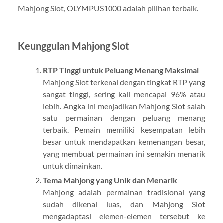
Mahjong Slot, OLYMPUS1000 adalah pilihan terbaik.
Keunggulan Mahjong Slot
RTP Tinggi untuk Peluang Menang Maksimal
Mahjong Slot terkenal dengan tingkat RTP yang
sangat tinggi, sering kali mencapai 96% atau
lebih. Angka ini menjadikan Mahjong Slot salah
satu permainan dengan peluang menang
terbaik. Pemain memiliki kesempatan lebih
besar untuk mendapatkan kemenangan besar,
yang membuat permainan ini semakin menarik
untuk dimainkan.
Tema Mahjong yang Unik dan Menarik
Mahjong adalah permainan tradisional yang
sudah dikenal luas, dan Mahjong Slot
mengadaptasi elemen-elemen tersebut ke