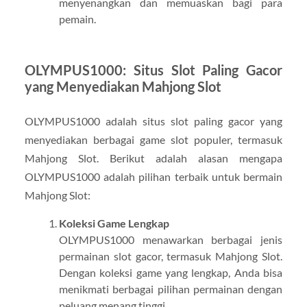
menyenangkan dan memuaskan bagi para
pemain.
OLYMPUS1000: Situs Slot Paling Gacor
yang Menyediakan Mahjong Slot
OLYMPUS1000 adalah situs slot paling gacor yang
menyediakan berbagai game slot populer, termasuk
Mahjong Slot. Berikut adalah alasan mengapa
OLYMPUS1000 adalah pilihan terbaik untuk bermain
Mahjong Slot:
Koleksi Game Lengkap
OLYMPUS1000 menawarkan berbagai jenis
permainan slot gacor, termasuk Mahjong Slot.
Dengan koleksi game yang lengkap, Anda bisa
menikmati berbagai pilihan permainan dengan
peluang menang tinggi.