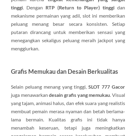
tinggi
. Dengan
RTP (Return to Player) tinggi
dan
mekanisme permainan yang adil, slot ini memberikan
peluang menang besar secara konsisten. Setiap
putaran dirancang untuk memberikan sensasi yang
menegangkan sekaligus peluang meraih jackpot yang
menggiurkan.
Grafis Memukau dan Desain Berkualitas
Selain peluang menang yang tinggi,
SLOT 777 Gacor
juga menawarkan
desain grafis yang memukau
. Visual
yang tajam, animasi halus, dan efek suara yang realistis
membuat pemain merasa nyaman dan betah berlama-
lama bermain. Kualitas grafis ini tidak hanya
menambah keseruan, tetapi juga meningkatkan
pengalaman bermain secara keseluruhan, membuat