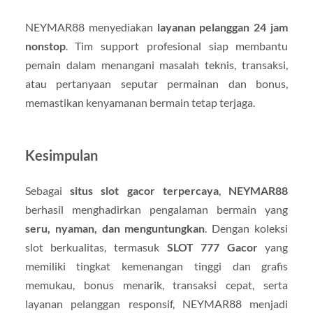
NEYMAR88 menyediakan
layanan pelanggan 24 jam
nonstop
. Tim support profesional siap membantu
pemain dalam menangani masalah teknis, transaksi,
atau pertanyaan seputar permainan dan bonus,
memastikan kenyamanan bermain tetap terjaga.
Kesimpulan
Sebagai
situs slot gacor terpercaya
,
NEYMAR88
berhasil menghadirkan pengalaman bermain yang
seru, nyaman, dan menguntungkan
. Dengan koleksi
slot berkualitas, termasuk
SLOT 777 Gacor
yang
memiliki tingkat kemenangan tinggi dan grafis
memukau, bonus menarik, transaksi cepat, serta
layanan pelanggan responsif, NEYMAR88 menjadi