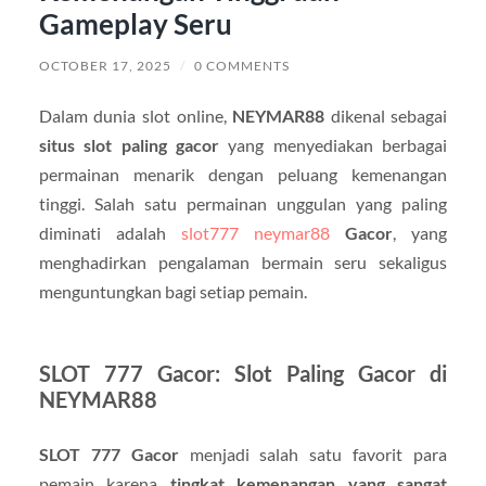
Gameplay Seru
OCTOBER 17, 2025
/
0 COMMENTS
Dalam dunia slot online,
NEYMAR88
dikenal sebagai
situs slot paling gacor
yang menyediakan berbagai
permainan menarik dengan peluang kemenangan
tinggi. Salah satu permainan unggulan yang paling
diminati adalah
slot777 neymar88
Gacor
, yang
menghadirkan pengalaman bermain seru sekaligus
menguntungkan bagi setiap pemain.
SLOT 777 Gacor: Slot Paling Gacor di
NEYMAR88
SLOT 777 Gacor
menjadi salah satu favorit para
pemain karena
tingkat kemenangan yang sangat