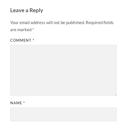
Leave a Reply
Your email address will not be published.
Required fields
are marked
*
COMMENT
*
NAME
*