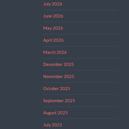
July 2026
June 2026
May 2026
April 2026
March 2026
December 2025
November 2025
October 2025
September 2025
August 2025
July 2025