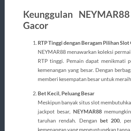
Keunggulan NEYMAR88 s
Gacor
RTP Tinggi dengan Beragam Pilihan Slot
NEYMAR88 menawarkan koleksi permaina
RTP tinggi. Pemain dapat menikmati 
kemenangan yang besar. Dengan berbagai
memberi kesempatan besar untuk meraih
Bet Kecil, Peluang Besar
Meskipun banyak situs slot membutuhka
jackpot besar,
NEYMAR88
memungkink
taruhan rendah. Dengan
bet 200
, pe
kemenangan yang menguntungkan tanpa 