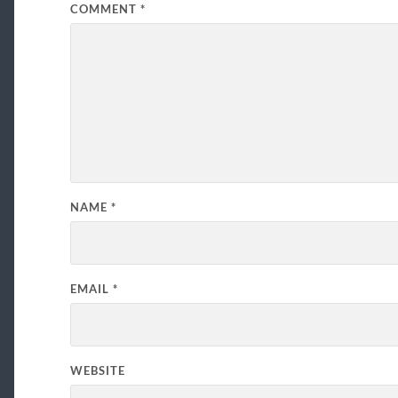
COMMENT
*
NAME
*
EMAIL
*
WEBSITE