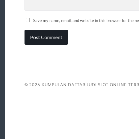
Save my name, email, and website in this browser for the n
© 2026
KUMPULAN DAFTAR JUDI SLOT ONLINE TER