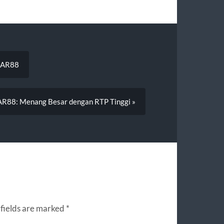
MAR88
AR88: Menang Besar dengan RTP Tinggi »
fields are marked
*