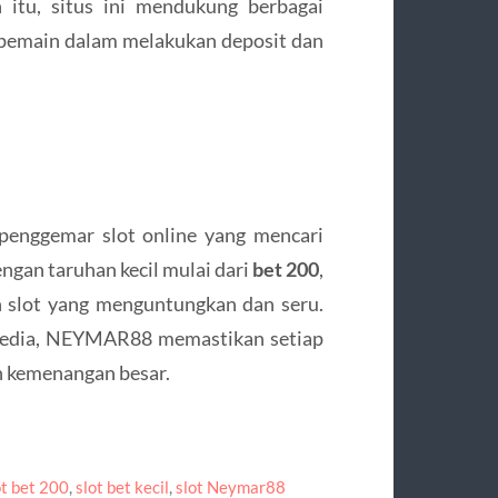
n itu, situs ini mendukung berbagai
emain dalam melakukan deposit dan
penggemar slot online yang mencari
ngan taruhan kecil mulai dari
bet 200
,
 slot yang menguntungkan dan seru.
rsedia, NEYMAR88 memastikan setiap
 kemenangan besar.
ot bet 200
,
slot bet kecil
,
slot Neymar88