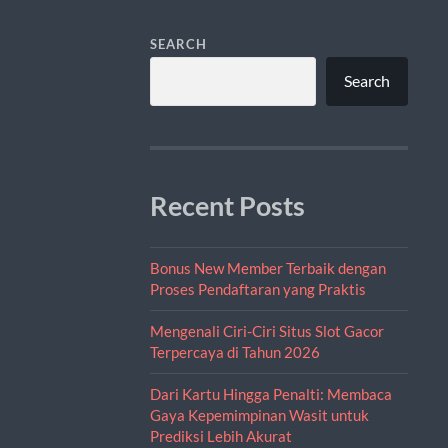
SEARCH
Search
Recent Posts
Bonus New Member Terbaik dengan
Proses Pendaftaran yang Praktis
Mengenali Ciri-Ciri Situs Slot Gacor
Terpercaya di Tahun 2026
Dari Kartu Hingga Penalti: Membaca
Gaya Kepemimpinan Wasit untuk
Prediksi Lebih Akurat