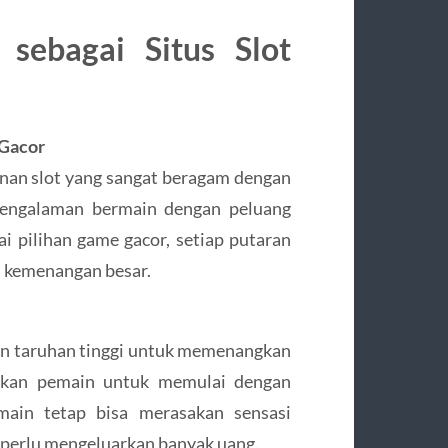
ebagai Situs Slot
 Gacor
n slot yang sangat beragam dengan
pengalaman bermain dengan peluang
 pilihan game gacor, setiap putaran
 kemenangan besar.
n taruhan tinggi untuk memenangkan
an pemain untuk memulai dengan
main tetap bisa merasakan sensasi
perlu mengeluarkan banyak uang.