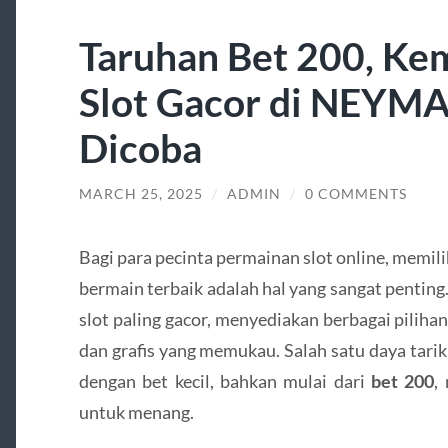
Taruhan Bet 200, Ke
Slot Gacor di NEYM
Dicoba
MARCH 25, 2025
/
ADMIN
/
0 COMMENTS
Bagi para pecinta permainan slot online, memi
bermain terbaik adalah hal yang sangat penting
slot paling gacor, menyediakan berbagai pilih
dan grafis yang memukau. Salah satu daya tar
dengan bet kecil, bahkan mulai dari
bet 200
,
untuk menang.